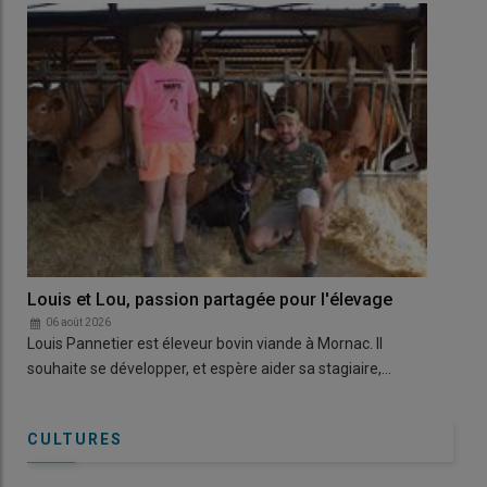
Louis et Lou, passion partagée pour l'élevage
« L
fac
06 août 2026
Louis Pannetier est éleveur bovin viande à Mornac. Il
0
Alo
souhaite se développer, et espère aider sa stagiaire,…
dema
CULTURES