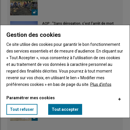
AOP : "Sans dérogation, c'est l'arrêt de mort
pour nos élevages"
Gestion des cookies
Ce site utilise des cookies pour garantir le bon fonctionnement
Partir en vacances l'esprit tranquille
des services essentiels et de mesure d’audience. En cliquant sur
23 juillet 2026
« Tout Accepter », vous consentez à l’utilisation de ces cookies
et au traitement de vos données à caractère personnel au
regard des finalités décrites. Vous pourrez à tout moment
Incendies en Gironde : pas d'arrivée spontanée !
revenir sur vos choix, en utilisant le lien « Modifier mes
28 juillet 2026
préférences cookies » en bas de page du site.
Plus d'infos
Paramétrer mes cookies
Tous " À la ferme c'est Marans ", avec les JA
31 juillet 2026
Tout refuser
Tout accepter