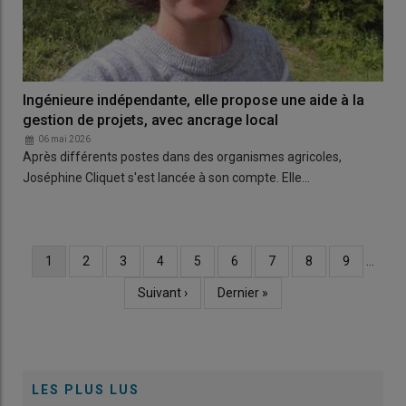
Ingénieure indépendante, elle propose une aide à la
gestion de projets, avec ancrage local
06 mai 2026
Après différents postes dans des organismes agricoles,
Joséphine Cliquet s'est lancée à son compte. Elle…
Page
1
Page
2
Page
3
Page
4
Page
5
Page
6
Page
7
Page
8
Page
9
…
Pagination
courante
Page
Suivant ›
Dernière
Dernier »
suivante
page
LES PLUS LUS