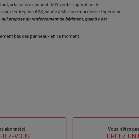
rtout, si la toiture contient de l'éverite, l'opération de
alors l'entreprise A2S, située à Martaizé qui réalise l'opération.
e qui propose du renforcement de bâtiment, quand c'est
ulièrement bas des panneaux en ce moment.
es abonné(e)
Sous-
Vous n'êtes pa
titre
FIEZ-VOUS
TITRE
CRÉEZ UN