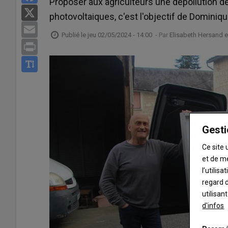
Proposer aux agriculteurs une dépollution d
X
photovoltaiques, c'est l'objectif de Dominiqu
Email
Publié le
jeu 02/05/2024 - 14:00
- Par
Elisabeth Hersand e
Print
Gesti
Ce site 
et de m
l’utilis
regard d
utilisan
d'infos