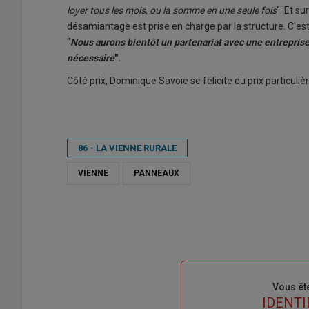
loyer tous les mois, ou la somme en une seule fois
". Et su
désamiantage est prise en charge par la structure. C'est 
"
Nous aurons bientôt un partenariat avec une entrepris
nécessaire
".
Côté prix, Dominique Savoie se félicite du prix partic
86 - LA VIENNE RURALE
VIENNE
PANNEAUX
Sous-
Vous êt
titre
TITRE
IDENTI