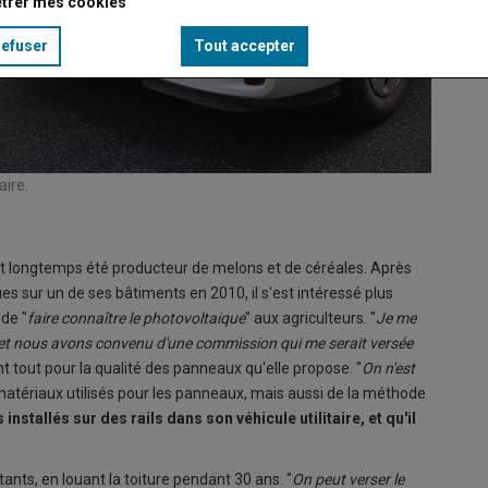
trer mes cookies
refuser
Tout accepter
aire.
ffet longtemps été producteur de melons et de céréales. Après
s sur un de ses bâtiments en 2010, il s'est intéressé plus
de "
faire connaître le photovoltaique
" aux agriculteurs. "
Je me
u, et nous avons convenu d'une commission qui me serait versée
vant tout pour la qualité des panneaux qu'elle propose. "
On n'est
s matériaux utilisés pour les panneaux, mais aussi de la méthode
installés sur des rails dans son véhicule utilitaire, et qu'il
tants, en louant la toiture pendant 30 ans. "
On peut verser le