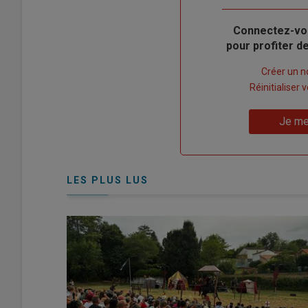
Body
Connectez-vo
pour profiter 
Lien
Créer un 
"Créer
Lien
Réinitialiser
un
"Réinitialiser
Lien
nouveau
votre
Je me
"Je
compte"
mot
me
de
connecte"
passe"
LES PLUS LUS