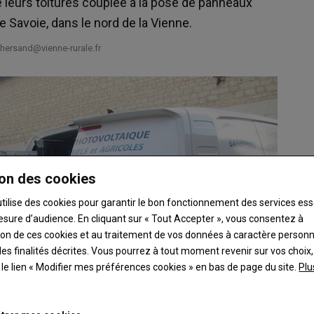
e leurs toitures couplée à la pose de panneaux
e Savoie, dans le nord de la Vienne.
hersand@vienne-rurale.fr
on des cookies
utilise des cookies pour garantir le bon fonctionnement des services ess
esure d’audience. En cliquant sur « Tout Accepter », vous consentez à
ation de ces cookies et au traitement de vos données à caractère person
es finalités décrites. Vous pourrez à tout moment revenir sur vos choix,
t le lien « Modifier mes préférences cookies » en bas de page du site.
Plu