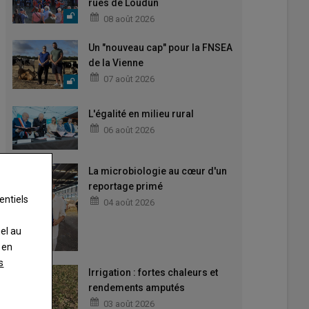
rues de Loudun
08 août 2026
Un "nouveau cap" pour la FNSEA
de la Vienne
07 août 2026
L'égalité en milieu rural
06 août 2026
La microbiologie au cœur d'un
reportage primé
entiels
04 août 2026
nel au
 en
s
Irrigation : fortes chaleurs et
rendements amputés
03 août 2026