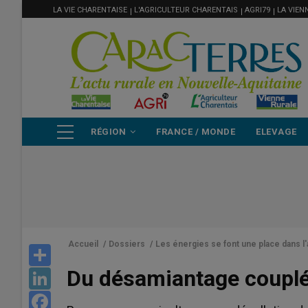
MENU
Aller
LA VIE CHARENTAISE
L'AGRICULTEUR CHARENTAIS
AGRI79
LA VIEN
FILIÈRE
au
contenu
principal
NAVIGATION
RÉGION
FRANCE / MONDE
ELEVAGE
PRINCIPALE
Accueil
/
Dossiers
/
Les énergies se font une place dans l'
Share
Du désamiantage couplé
LinkedIn
Facebook