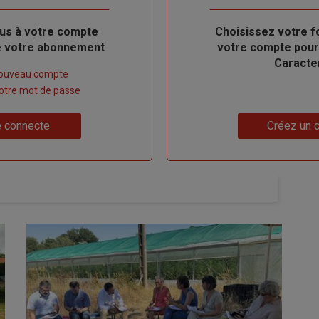
us à votre compte
Body
Choisissez votre f
de votre abonnement
votre compte pour
Caracte
nouveau compte
 votre mot de passe
Lien
 connecte
Créez un 