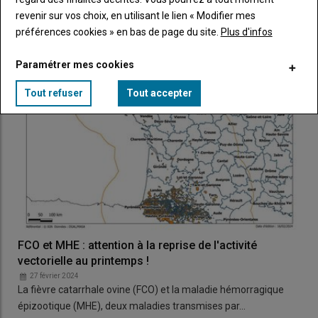
1 000 litres en novembre 2023.…
revenir sur vos choix, en utilisant le lien « Modifier mes
préférences cookies » en bas de page du site.
Plus d'infos
Paramétrer mes cookies
Tout refuser
Tout accepter
FCO et MHE : attention à la reprise de l'activité
vectorielle au printemps !
27 février 2024
La fièvre catarrhale ovine (FCO) et la maladie hémorragique
épizootique (MHE), deux maladies transmises par…