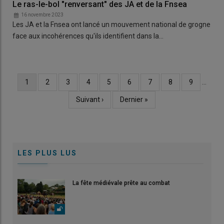
Le ras-le-bol "renversant" des JA et de la Fnsea
16 novembre 2023
Les JA et la Fnsea ont lancé un mouvement national de grogne
face aux incohérences qu'ils identifient dans la…
Page
1
Page
2
Page
3
Page
4
Page
5
Page
6
Page
7
Page
8
Page
9
…
Pagination
courante
Page
Suivant ›
Dernière
Dernier »
suivante
page
LES PLUS LUS
La fête médiévale prête au combat