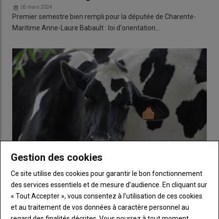
05 mars 2024
Premier semestre bien rempli pour la députée de Charente-
Maritime Anne-Laure Babault : loi d'orientation…
Gestion des cookies
Ce site utilise des cookies pour garantir le bon fonctionnement
des services essentiels et de mesure d’audience. En cliquant sur
Observatoire des prix du lait : de la stabilité sur un an
« Tout Accepter », vous consentez à l’utilisation de ces cookies
04 mars 2024
et au traitement de vos données à caractère personnel au
Le prix du lait de vache conventionnel était de 433 euros les
regard des finalités décrites. Vous pourrez à tout moment