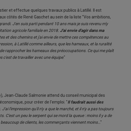
stier et effectue quelques travaux publics à Latillé. Il est
x côtés de René Gaschet au sein de la liste "Vos ambitions,
ai grandi. J'en suis parti pendant 10 ans mais je suis revenu m'y
oitation agricole familiale en 2018.
J'ai envie d'agir dans ma
tes et des chemins et j'ai envie de mettre ces compétences au
pression, à Latillé comme ailleurs, que les hameaux, et la ruralité
vie de rapprocher les hameaux des préoccupations. Ce qui me plaît
 c'est de travailler avec une équipe
."
e), Jean-Claude Salmonie attend du conseil municipal des
conomique, pour créer de l'emploi. "
Il faudrait aussi des
. J'ai l'impression qu'il n'y a que le marché, et il n'y a pas toujours
. C'est un peu le serpent qui se mord la queue : moins il y a de
pas beaucoup de clients, les commerçants viennent moins…
"