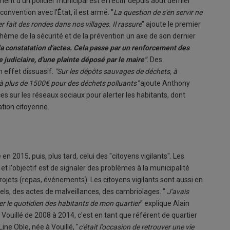
nt d'un policier municipal est effectif depuis août dernier
nvention avec l'État, il est armé. "
La question de s'en servir ne
er fait des rondes dans nos villages. Il rassure
" ajoute le premier
thème de la sécurité et de la prévention un axe de son dernier
 la constatation d'actes. Cela passe par un renforcement des
e judiciaire, d'une plainte déposé par le maire"
.
Des
n effet dissuasif.
"Sur les dépôts sauvages de déchets, à
 à plus de 1500€ pour des déchets polluants"
ajoute Anthony
es sur les réseaux sociaux pour alerter les habitants, dont
ation citoyenne.
 en 2015, puis, plus tard, celui des "citoyens vigilants". Les
 et l'objectif est de signaler des problèmes à la municipalité
projets (repas, événements). Les citoyens vigilants sont aussi en
uels, des actes de malveillances, des cambriolages. "
J'avais
er le quotidien des habitants de mon quartier
" explique Alain
 Vouillé de 2008 à 2014, c'est en tant que référent de quartier
Line Oble, née à Vouillé, "
c'était l'occasion de retrouver une vie