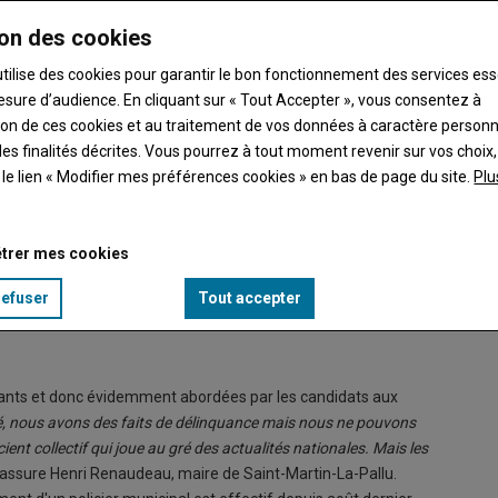
on des cookies
utilise des cookies pour garantir le bon fonctionnement des services ess
esure d’audience. En cliquant sur « Tout Accepter », vous consentez à
ation de ces cookies et au traitement de vos données à caractère person
es finalités décrites. Vous pourrez à tout moment revenir sur vos choix,
t le lien « Modifier mes préférences cookies » en bas de page du site.
Plu
trer mes cookies
uleau sont engagés dans la vie de Vouillé, en tant que référents
refuser
Tout accepter
bitants et donc évidemment abordées par les candidats aux
é, nous avons des faits de délinquance mais nous ne pouvons
ent collectif qui joue au gré des actualités nationales. Mais les
 assure Henri Renaudeau, maire de Saint-Martin-La-Pallu.