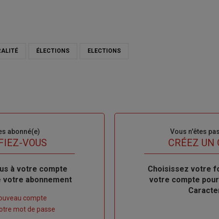
RALITÉ
ÉLECTIONS
ELECTIONS
es abonné(e)
Sous-
Vous n'êtes pa
titre
FIEZ-VOUS
TITRE
CRÉEZ UN
us à votre compte
Body
Choisissez votre f
de votre abonnement
votre compte pour
Caracte
nouveau compte
 votre mot de passe