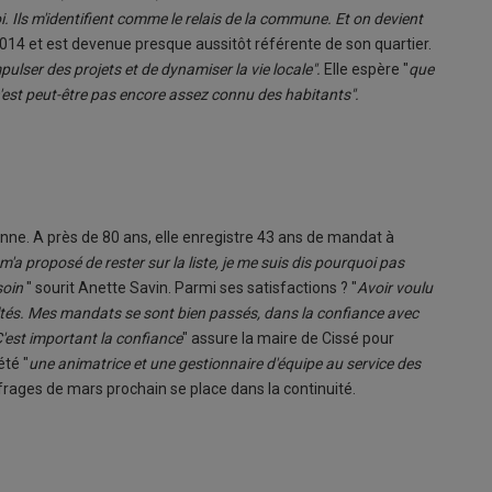
i. Ils m'identifient comme le relais de la commune. Et on devient
 2014 et est devenue presque aussitôt référente de son quartier.
pulser des projets et de dynamiser la vie locale".
Elle espère "
que
 n'est peut-être pas encore assez connu des habitants".
enne. A près de 80 ans, elle enregistre 43 ans de mandat à
m'a proposé de rester sur la liste, je me suis dis pourquoi pas
esoin
" sourit Anette Savin. Parmi ses satisfactions ? "
Avoir voulu
cultés. Mes mandats se sont bien passés, dans la confiance avec
'est important la confiance
" assure la maire de Cissé pour
té "
une animatrice et une gestionnaire d'équipe au service des
uffrages de mars prochain se place dans la continuité.