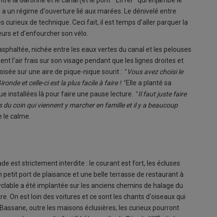
tre la Garonne et le canal (et le pont " Eiffel " qui enjambe le
s a un régime d'ouverture lié aux marées. Le dénivelé entre
s curieux de technique. Ceci fait, il est temps d'aller parquer la
teurs et d'enfourcher son vélo.
asphaltée, nichée entre les eaux vertes du canal et les pelouses
ent l'air frais sur son visage pendant que les lignes droites et
oisée sur une aire de pique-nique sourit :
" Vous avez choisi le
nde et celle-ci est la plus facile à faire ! "
Elle a planté sa
ue installées là pour faire une pause lecture.
" Il faut juste faire
s du coin qui viennent y marcher en famille et il y a beaucoup
 le calme.
e est strictement interdite : le courant est fort, les écluses
 un petit port de plaisance et une belle terrasse de restaurant à
yclable a été implantée sur les anciens chemins de halage du
tre. On est loin des voitures et ce sont les chants d'oiseaux qui
 Bassane, outre les maisons éclusières, les curieux pourront
e