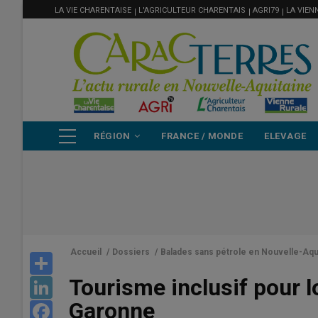
MENU
Aller
LA VIE CHARENTAISE
L'AGRICULTEUR CHARENTAIS
AGRI79
LA VIEN
FILIÈRE
au
contenu
principal
NAVIGATION
RÉGION
FRANCE / MONDE
ELEVAGE
PRINCIPALE
Accueil
/
Dossiers
/
Balades sans pétrole en Nouvelle-Aqu
Share
Tourisme inclusif pour l
LinkedIn
Garonne
Facebook