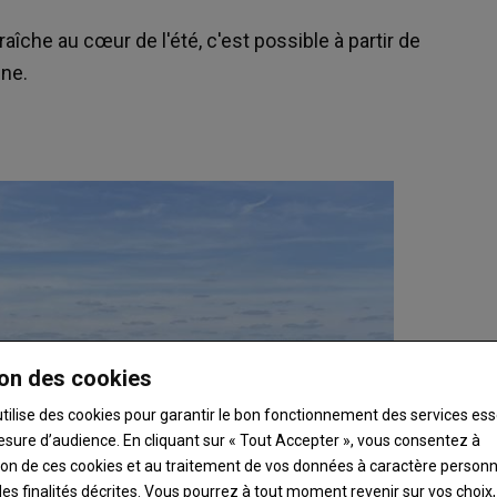
îche au cœur de l'été, c'est possible à partir de
nne.
on des cookies
utilise des cookies pour garantir le bon fonctionnement des services ess
esure d’audience. En cliquant sur « Tout Accepter », vous consentez à
ation de ces cookies et au traitement de vos données à caractère person
es finalités décrites. Vous pourrez à tout moment revenir sur vos choix,