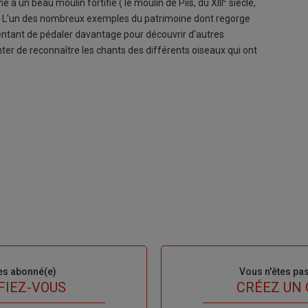
 un beau moulin fortifié ( le moulin de Piis, du XIII
siècle,
s). L'un des nombreux exemples du patrimoine dont regorge
it tentant de pédaler davantage pour découvrir d'autres
ter de reconnaître les chants des différents oiseaux qui ont
es abonné(e)
Sous-
Vous n'êtes pa
titre
FIEZ-VOUS
TITRE
CRÉEZ UN