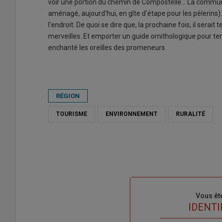
voir une portion du chemin de Compostelle... La commune a
aménagé, aujourd'hui, en gîte d'étape pour les pèlerin
l'endroit. De quoi se dire que, la prochaine fois, il sera
merveilles. Et emporter un guide ornithologique pour ten
enchanté les oreilles des promeneurs.
RÉGION
TOURISME
ENVIRONNEMENT
RURALITÉ
Sous-
Vous êt
titre
TITRE
IDENTI