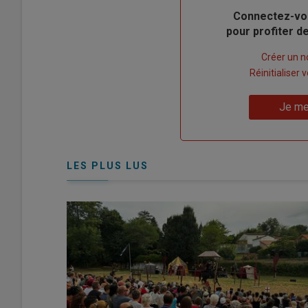
Body
Connectez-vo
pour profiter 
Lien
Créer un 
"Créer
Lien
Réinitialiser
un
"Réinitialiser
Lien
nouveau
votre
Je me
"Je
compte"
mot
me
de
connecte"
passe"
LES PLUS LUS