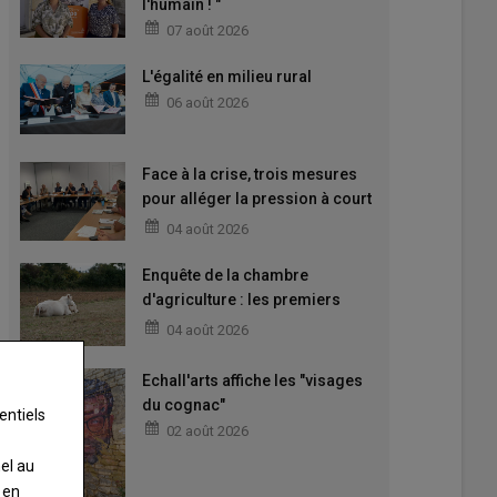
l'humain ! "
07 août 2026
L'égalité en milieu rural
06 août 2026
Face à la crise, trois mesures
pour alléger la pression à court
terme
04 août 2026
Enquête de la chambre
d'agriculture : les premiers
enseignements
04 août 2026
Echall'arts affiche les "visages
du cognac"
entiels
02 août 2026
nel au
 en