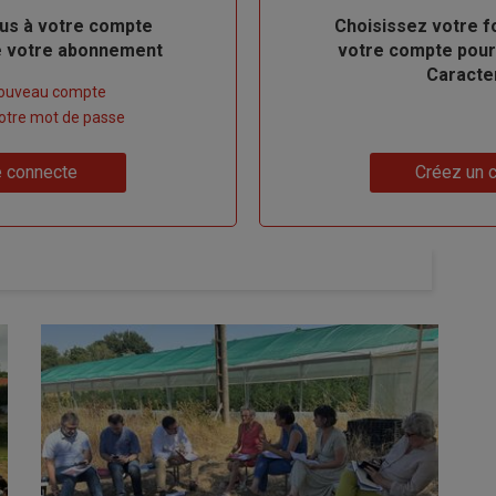
us à votre compte
Body
Choisissez votre f
de votre abonnement
votre compte pour
Caracte
nouveau compte
 votre mot de passe
Lien
 connecte
Créez un 