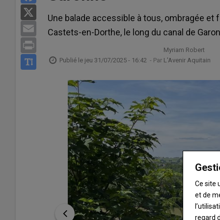
X
Une balade accessible à tous, ombragée et fra
Email
Castets-en-Dorthe, le long du canal de Garo
Print
Myriam Robert
Publié le
jeu 31/07/2025 - 16:42
- Par
L'Avenir Aquitain
Gesti
Ce site 
et de m
l’utilis
regard d