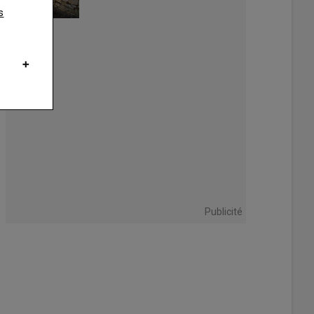
s
de à vélo est majoritairement ombragée et agrémentée de zones de piq
am Robert
Publicité