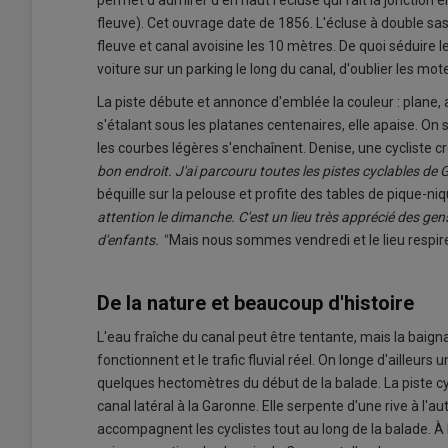
permet d'admirer d'en haut l'écluse qui fait la jonction en
fleuve). Cet ouvrage date de 1856. L'écluse à double sa
fleuve et canal avoisine les 10 mètres. De quoi séduire le
voiture sur un parking le long du canal, d'oublier les mo
La piste débute et annonce d'emblée la couleur : plane, 
s'étalant sous les platanes centenaires, elle apaise. On s
les courbes légères s'enchaînent. Denise, une cycliste cr
bon endroit. J'ai parcouru toutes les pistes cyclables de Giro
béquille sur la pelouse et profite des tables de pique-niq
attention le dimanche. C'est un lieu très apprécié des gen
d'enfants. "
Mais nous sommes vendredi et le lieu respire
De la nature et beaucoup d'histoire
L'eau fraîche du canal peut être tentante, mais la baignad
fonctionnent et le trafic fluvial réel. On longe d'ailleurs
quelques hectomètres du début de la balade. La piste c
canal latéral à la Garonne. Elle serpente d'une rive à l'au
accompagnent les cyclistes tout au long de la balade. À