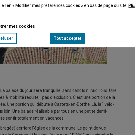
t le lien « Modifier mes préférences cookies » en bas de page du site.
Plu
trer mes cookies
refuser
Tout accepter
La bala
© Myri
a balade du jour sera tranquille, sans cahots ni raidillons. Une
s à mobilité réduite... pas d'exclusion. C'est une portion de la
née. Une portion qui débute à Castets-en-Dorthe. Là, la " vélo-
 loin. Une balade réalisable par tous en une petite demi-
 se sentir totalement en vacances.
mbragée) derrière l'église de la commune. Le point de vue