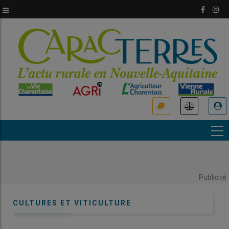
Aller
au
contenu
principal
USER
ACCOUNT
MENU
Publicité
CULTURES ET VITICULTURE