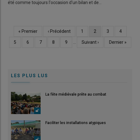
été comme toujours l'occasion d'un bilan et de…
Première
« Premier
Page
‹ Précédent
Page
1
Page
2
Page
3
Page
4
Pagination
page
précédente
courante
Page
5
Page
6
Page
7
Page
8
Page
9
…
Page
Suivant ›
Dernière
Dernier »
suivante
page
LES PLUS LUS
La fête médiévale prête au combat
Faciliter les installations atypiques