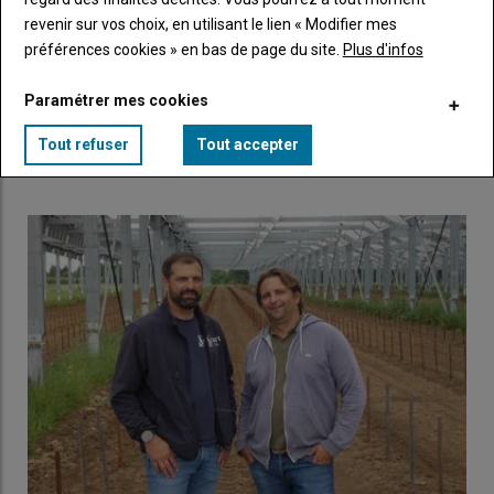
revenir sur vos choix, en utilisant le lien « Modifier mes
préférences cookies » en bas de page du site.
Plus d'infos
Le rendement du pineau des Charentes interroge
Paramétrer mes cookies
17 mai 2026
Le futur rendement du pineau du cognac a été réduit à
Tout refuser
Tout accepter
62 hl/ha. Le syndicat des producteurs défend une…