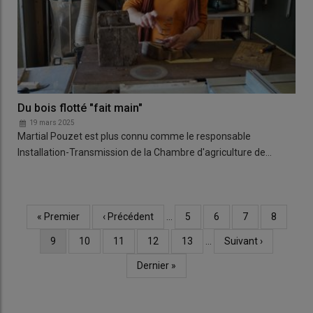
Du bois flotté "fait main"
19 mars 2025
Martial Pouzet est plus connu comme le responsable
Installation-Transmission de la Chambre d'agriculture de…
Première
« Premier
Page
‹ Précédent
…
Page
5
Page
6
Page
7
Page
8
Pagination
page
précédente
Page
9
Page
10
Page
11
Page
12
Page
13
…
Page
Suivant ›
courante
suivante
Dernière
Dernier »
page