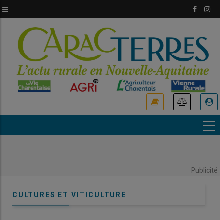
Aller
au
contenu
principal
USER
ACCOUNT
MENU
Publicité
CULTURES ET VITICULTURE