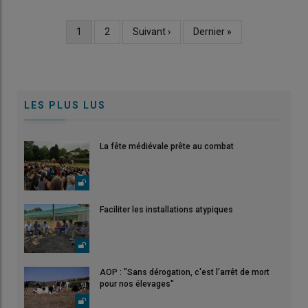
Page
1
Page
2
Page
Suivant ›
Dernière
Dernier »
Pagination
courante
suivante
page
LES PLUS LUS
La fête médiévale prête au combat
Faciliter les installations atypiques
AOP : "Sans dérogation, c'est l'arrêt de mort
pour nos élevages"