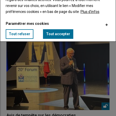
revenir sur vos choix, en utilisant le lien « Modifier mes
Annie Genevard conserve l'agriculture
préférences cookies » en bas de page du site.
Plus d'infos
21 octobre 2025
Après les rebondissements des dernières semaines, un
Paramétrer mes cookies
gouvernement de 34 ministres a finalement été nommé…
Tout refuser
Tout accepter
Avis de tempête sur les démocraties