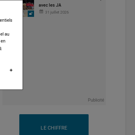
avec les JA
31 juillet 2026
entiels
nel au
 en
s
Publicité
LE CHIFFRE