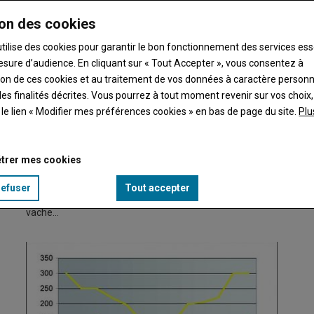
on des cookies
utilise des cookies pour garantir le bon fonctionnement des services ess
esure d’audience. En cliquant sur « Tout Accepter », vous consentez à
ation de ces cookies et au traitement de vos données à caractère person
s Fiertés rurales. Présente à la manifestation,…
es finalités décrites. Vous pourrez à tout moment revenir sur vos choix,
t le lien « Modifier mes préférences cookies » en bas de page du site.
Plu
Les chiffres de l'AG prim'holstein
trer mes cookies
20 décembre 2007
2,6 millions de litres en 200631285 lactations contre
refuser
Tout accepter
33200 en 2005Plus 11% de production moyenne par
vache…