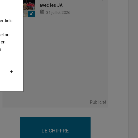
avec les JA
31 juillet 2026
entiels
nel au
 en
s
Publicité
LE CHIFFRE