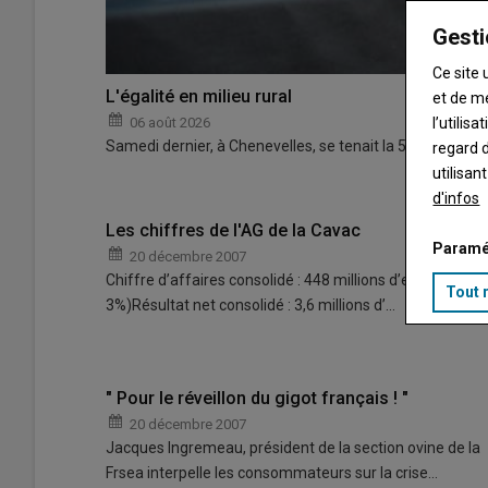
Gesti
Ce site 
L'égalité en milieu rural
et de m
06 août 2026
l’utilis
Samedi dernier, à Chenevelles, se tenait la 5e édition de
regard d
utilisan
d'infos
Les chiffres de l'AG de la Cavac
Paramé
20 décembre 2007
Chiffre d’affaires consolidé : 448 millions d’euros ( +
Tout 
3%)Résultat net consolidé : 3,6 millions d’…
" Pour le réveillon du gigot français ! "
20 décembre 2007
Jacques Ingremeau, président de la section ovine de la
Frsea interpelle les consommateurs sur la crise…