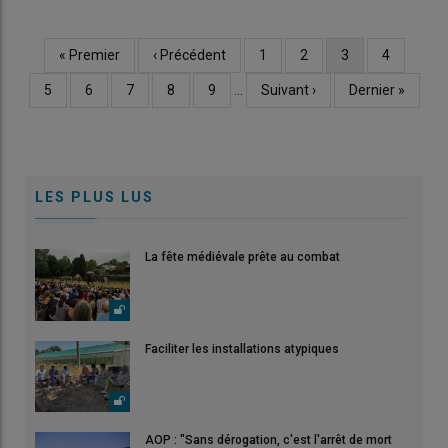
Première
« Premier
Page
‹ Précédent
Page
1
Page
2
Page
3
Page
4
Pagination
page
précédente
courante
Page
5
Page
6
Page
7
Page
8
Page
9
…
Page
Suivant ›
Dernière
Dernier »
suivante
page
LES PLUS LUS
La fête médiévale prête au combat
Faciliter les installations atypiques
AOP : "Sans dérogation, c'est l'arrêt de mort