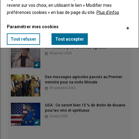
03 juin 2026
revenir sur vos choix, en utilisant le lien « Modifier mes
préférences cookies » en bas de page du site.
Plus d'infos
« La presse locale doit être LE titre de confiance
qui véhicule les infos utiles pour les
agriculteurs »
Paramétrer mes cookies
27 mai 2026
Tout refuser
Tout accepter
La ministre de l'agriculture annonce une série
de mesures pour le monde agricole
09 janvier 2026
Des messages agricoles passés au Premier
ministre pour sa visite littorale
09 novembre 2025
USA : Ce seront bien 15 % de droits de douane
pour les vins et spiritueux
22 août 2025