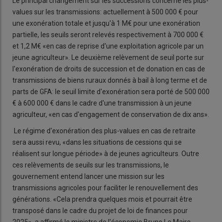
Le principal changement sur les successions concerne les plus-
values sur les transmissions: actuellement à 500 000 € pour
une exonération totale et jusqu'à 1 M€ pour une exonération
partielle, les seuils seront relevés respectivement à 700 000 €
et 1,2 M€ «en cas de reprise d'une exploitation agricole par un
jeune agriculteur». Le deuxième relèvement de seuil porte sur
l'exonération de droits de succession et de donation en cas de
transmissions de biens ruraux donnés à bail à long terme et de
parts de GFA: le seuil limite d'exonération sera porté de 500 000
€ à 600 000 € dans le cadre d'une transmission à un jeune
agriculteur, «en cas d'engagement de conservation de dix ans».
Le régime d'exonération des plus-values en cas de retraite
sera aussi revu, «dans les situations de cessions qui se
réalisent sur longue période» à de jeunes agriculteurs. Outre
ces relèvements de seuils sur les transmissions, le
gouvernement entend lancer une mission sur les
transmissions agricoles pour faciliter le renouvellement des
générations. «Cela prendra quelques mois et pourrait être
transposé dans le cadre du projet de loi de finances pour
2025», a affirmé le ministre de l'économie Bruno Le Maire.