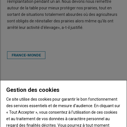
réimplantation pendant un an. Nous devons nous remettre
autour de la table pour mieux protéger nos prairies, tout en
sortant de situations totalement absurdes où des agriculteurs
sont obligés de réinstaller des prairies alors même qu'ils ont
arrêté leur activité d'élevage», a-t-il justifié.
FRANCE-MONDE
Gestion des cookies
Ce site utilise des cookies pour garantir le bon fonctionnement
VOUS AIMEREZ AUSSI
des services essentiels et de mesure d’audience. En cliquant sur
« Tout Accepter », vous consentez à l’utilisation de ces cookies
MSA : une enveloppe GNR de 20 millions
et au traitement de vos données à caractère personnel au
d'euros pour la prise en charge de cotisations
regard des finalités décrites. Vous pourrez à tout moment