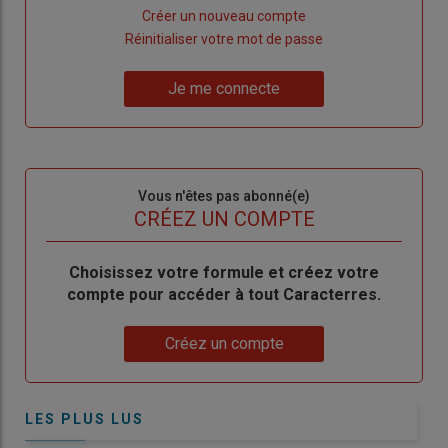
Lien
Créer un nouveau compte
"Créer
Lien
Réinitialiser votre mot de passe
un
"Réinitialiser
Lien
nouveau
votre
Je me connecte
"Je
compte"
mot
me
de
connecte"
passe"
Sous-
Vous n'êtes pas abonné(e)
titre
TITRE
CRÉEZ UN COMPTE
Body
Choisissez votre formule et créez votre
compte pour accéder à tout Caracterres.
Lien
Créez un compte
LES PLUS LUS