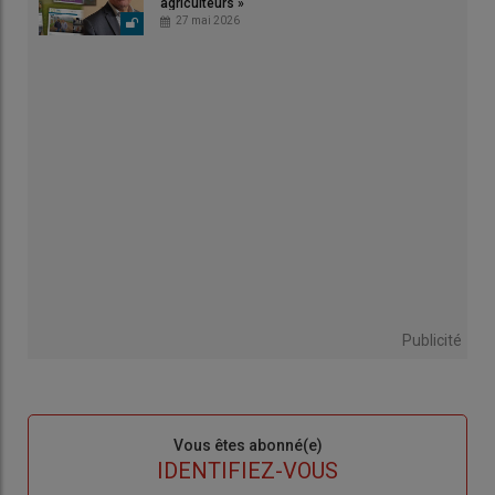
agriculteurs »
27 mai 2026
Publicité
Sous-
Vous êtes abonné(e)
titre
TITRE
IDENTIFIEZ-VOUS