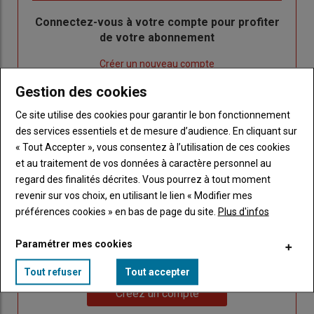
Body
Connectez-vous à votre compte pour profiter
de votre abonnement
Lien
Créer un nouveau compte
"Créer
Lien
Réinitialiser votre mot de passe
Gestion des cookies
un
"Réinitialiser
Lien
nouveau
votre
Je me connecte
Ce site utilise des cookies pour garantir le bon fonctionnement
"Je
compte"
mot
des services essentiels et de mesure d’audience. En cliquant sur
me
de
« Tout Accepter », vous consentez à l’utilisation de ces cookies
connecte"
passe"
et au traitement de vos données à caractère personnel au
regard des finalités décrites. Vous pourrez à tout moment
Sous-
Vous n'êtes pas abonné(e)
revenir sur vos choix, en utilisant le lien « Modifier mes
titre
TITRE
CRÉEZ UN COMPTE
préférences cookies » en bas de page du site.
Plus d'infos
Body
Choisissez votre formule et créez votre
Paramétrer mes cookies
compte pour accéder à tout Caracterres.
Tout refuser
Tout accepter
Lien
Créez un compte