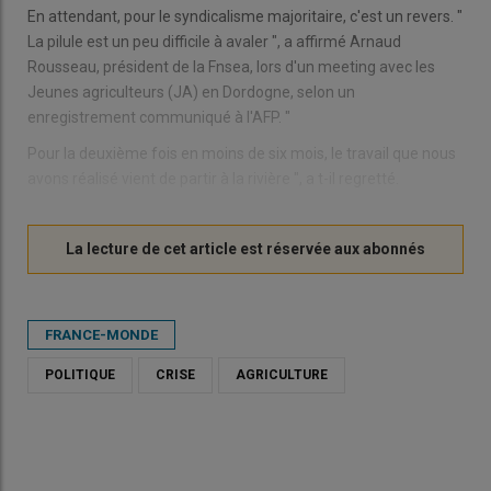
En attendant, pour le syndicalisme majoritaire, c'est un revers. "
La pilule est un peu difficile à avaler ", a affirmé Arnaud
Rousseau, président de la Fnsea, lors d'un meeting avec les
Jeunes agriculteurs (JA) en Dordogne, selon un
enregistrement communiqué à l'AFP. "
Pour la deuxième fois en moins de six mois, le travail que nous
avons réalisé vient de partir à la rivière ", a t-il regretté.
FRANCE-MONDE
POLITIQUE
CRISE
AGRICULTURE