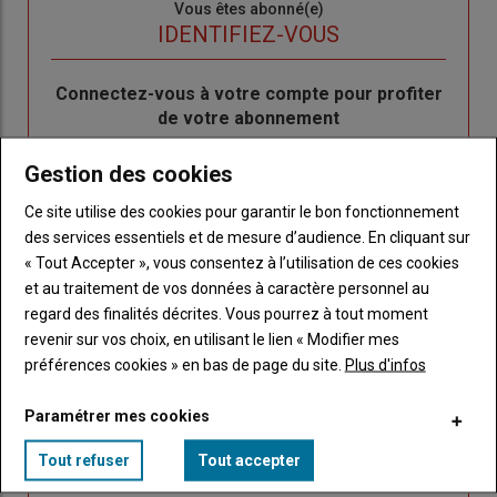
Sous-
Vous êtes abonné(e)
titre
TITRE
IDENTIFIEZ-VOUS
Body
Connectez-vous à votre compte pour profiter
de votre abonnement
Lien
Créer un nouveau compte
Gestion des cookies
"Créer
Lien
Réinitialiser votre mot de passe
Ce site utilise des cookies pour garantir le bon fonctionnement
un
"Réinitialiser
Lien
des services essentiels et de mesure d’audience. En cliquant sur
nouveau
votre
Je me connecte
"Je
« Tout Accepter », vous consentez à l’utilisation de ces cookies
compte"
mot
me
et au traitement de vos données à caractère personnel au
de
connecte"
regard des finalités décrites. Vous pourrez à tout moment
passe"
revenir sur vos choix, en utilisant le lien « Modifier mes
Sous-
Vous n'êtes pas abonné(e)
préférences cookies » en bas de page du site.
Plus d'infos
titre
TITRE
CRÉEZ UN COMPTE
Paramétrer mes cookies
Body
Choisissez votre formule et créez votre
Tout refuser
Tout accepter
compte pour accéder à tout Caracterres.