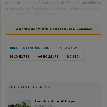
Au sud de ce secteur, à Juscorps, Olivier Pougnard,
céréalier
et
à la tête d'une ETA battant sur quatre exploitations, poursuivait
sereinement la récolte cette semaine.
CULTURES ET VITICULTURE
79 - AGRI 79
DEUX-SÈVRES
AGRICULTURE
MOISSON
VOUS AIMEREZ AUSSI
Sournoises viroses de la vigne
09 août 2026