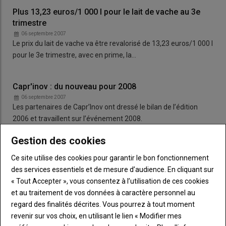
Plus 13,23 euros/1 000 l pour le lait de vache au 3e
trimestre
06 septembre 2007
Le prix du lait de vache va être revalorisé de 13,23 euros/1 000 l
pour le 3e trimestre, avec en prime, la…
Capr'inov : du nouveau pour 2008
06 septembre 2007
Les partenaires de Capr’Inov ont dressé le bilan de l’édition
2006 et travaillent sur l’événement 2008.
Gestion des cookies
Ce site utilise des cookies pour garantir le bon fonctionnement
des services essentiels et de mesure d’audience. En cliquant sur
« Tout Accepter », vous consentez à l’utilisation de ces cookies
et au traitement de vos données à caractère personnel au
regard des finalités décrites. Vous pourrez à tout moment
revenir sur vos choix, en utilisant le lien « Modifier mes