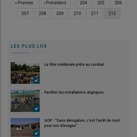
Première
« Premier
Page
‹ Précédent
…
Page
204
Page
205
Page
206
Pagination
page
précédente
Page
207
Page
208
Page
209
Page
210
Page
211
Page
212
courante
LES PLUS LUS
La fête médiévale prête au combat
Faciliter les installations atypiques
AOP : "Sans dérogation, c'est l'arrêt de mort
pour nos élevages"