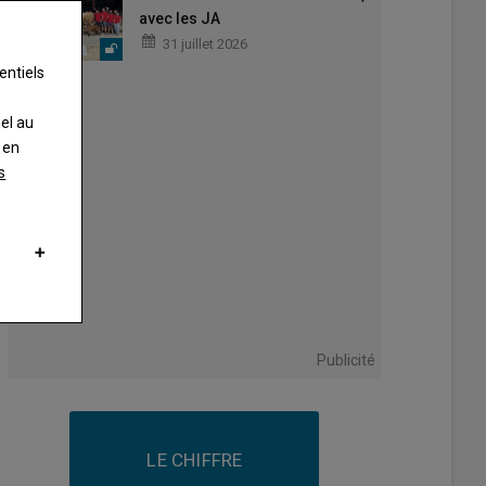
avec les JA
31 juillet 2026
entiels
nel au
 en
s
Publicité
LE CHIFFRE