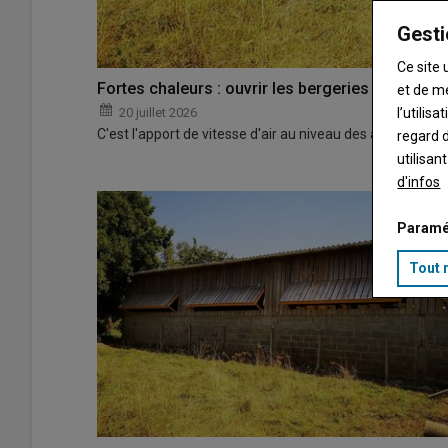
Gesti
Ce site 
Fortes chaleurs : ouvrir les bergeries
et de m
20 juillet 2026
l’utilis
C'est l'apport de vitesse d'air au niveau des animaux qu
regard d
utilisan
d'infos
Paramé
Tout 