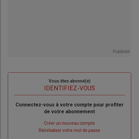
Publicité
Sous-
Vous êtes abonné(e)
titre
TITRE
IDENTIFIEZ-VOUS
Body
Connectez-vous à votre compte pour profiter
de votre abonnement
Lien
Créer un nouveau compte
"Créer
Lien
Réinitialiser votre mot de passe
un
"Réinitialiser