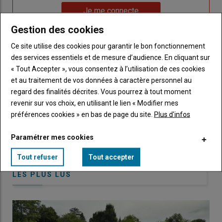
Lien
nouveau
votre
Je me connecte
"Je
compte"
mot
Gestion des cookies
me
de
connecte"
passe"
Ce site utilise des cookies pour garantir le bon fonctionnement
des services essentiels et de mesure d’audience. En cliquant sur
Sous-
Vous n'êtes pas abonné(e)
« Tout Accepter », vous consentez à l’utilisation de ces cookies
titre
TITRE
CRÉEZ UN COMPTE
et au traitement de vos données à caractère personnel au
regard des finalités décrites. Vous pourrez à tout moment
Body
Choisissez votre formule et créez votre
revenir sur vos choix, en utilisant le lien « Modifier mes
compte pour accéder à tout Caracterres.
préférences cookies » en bas de page du site.
Plus d'infos
Lien
Créez un compte
Paramétrer mes cookies
Tout refuser
Tout accepter
LES PLUS LUS