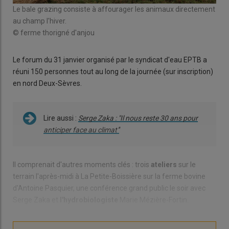
Le bale grazing consiste à affourager les animaux directement
au champ l'hiver.
© ferme thorigné d'anjou
Le forum du 31 janvier organisé par le syndicat d'eau EPTB a
réuni 150 personnes tout au long de la journée (sur inscription)
en nord Deux-Sèvres.
Lire aussi :
Serge Zaka : "Il nous reste 30 ans pour
anticiper face au climat"
'
Il comprenait d'autres moments clés : trois
ateliers
sur le
terrain l'après-midi à La Petite-Boissière sur la ferme bovine
d'Antoine Pasquier, une conférence grand public le soir avec
Serge Zaka et
l'hydrobiologiste
Marie Mézière-Fortin.