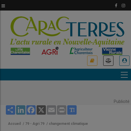
Aller
au
contenu
principal
USER
ACCOUNT
MENU
Publicité
Share
LinkedIn
Facebook
X
Email
Print
Accueil
/
79 - Agri 79
/
changement climatique