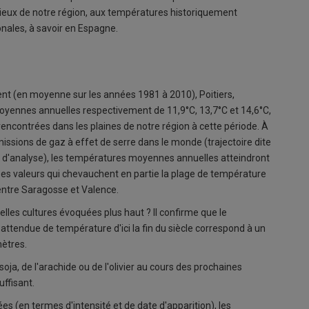
 lieux de notre région, aux températures historiquement
nales, à savoir en Espagne.
ement (en moyenne sur les années 1981 à 2010), Poitiers,
oyennes annuelles respectivement de 11,9°C, 13,7°C et 14,6°C,
contrées dans les plaines de notre région à cette période. À
issions de gaz à effet de serre dans le monde (trajectoire dite
'analyse), les températures moyennes annuelles atteindront
. Des valeurs qui chevauchent en partie la plage de température
entre Saragosse et Valence.
uvelles cultures évoquées plus haut ? Il confirme que le
ttendue de température d'ici la fin du siècle correspond à un
mètres.
soja, de l'arachide ou de l'olivier au cours des prochaines
uffisant.
es (en termes d'intensité et de date d'apparition), les