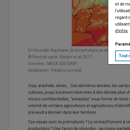
et de m
l’utilis
regard d
utilisan
d'infos
Paramé
En Nouvelle-Aquitaine, la température se distribue gé
Tout 
© Fond de carte : Karger et al, 2017.
Données : NASA/GISTEMP.
Réalisation : Frédéric Levrault.
Soja, arachide, olivier,... Ces dernières années, les ca
cultures, jusqu'à présent réservées à des climats plus c
encore confidentielles, "essayées" sous forme de tests s
volonté de certains agriculteurs et agricultrices d'identi
prévaudra demain dans leur territoire.
Ces essais sont-ils prématurés ? Le réchauffement à venir
productions ? Une façon de répondre - au moins partiell