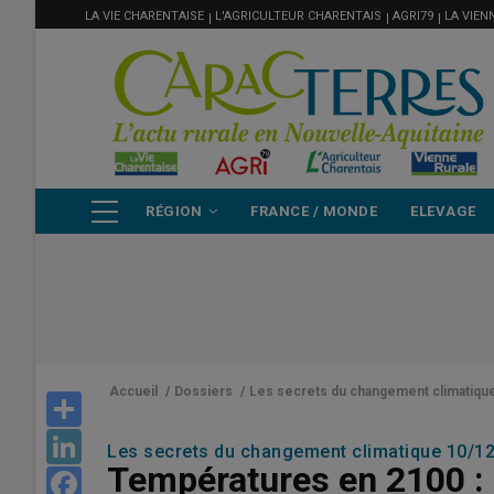
MENU
Aller
LA VIE CHARENTAISE
L'AGRICULTEUR CHARENTAIS
AGRI79
LA VIEN
FILIÈRE
au
contenu
principal
NAVIGATION
RÉGION
FRANCE / MONDE
ELEVAGE
PRINCIPALE
Accueil
/
Dossiers
/
Les secrets du changement climatiqu
Share
LinkedIn
Les secrets du changement climatique 10/1
Températures en 2100 : u
Facebook