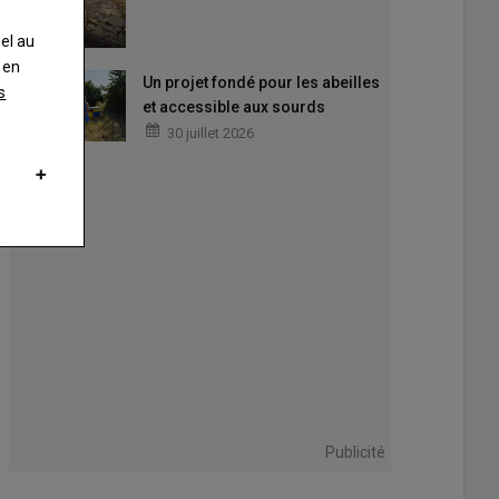
nel au
 en
Un projet fondé pour les abeilles
s
et accessible aux sourds
30 juillet 2026
 du siècle, les températures en région atteindront celles de l'Espagne e
 : DRIAS. Réalisation : F. Levrault.
Publicité