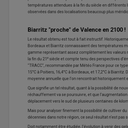
températures attendues à la fin du siècle en différents
observées dans des localisations beaucoup plus méridio
Biarritz "proche" de Valence en 2100 !
Le résultat obtenu est tout à fait instructif. Historiqu
Bordeaux et Biarritz connaissaient des températures m
gamme représentant assez complètement les valeurs ren
e
la fin du 21
siècle et compte tenu des perspectives d'ém
"TRACC", recommandée par Météo France pour ce type d
15°C à Poitiers, 16,4°C à Bordeaux, et 17,2°C à Biarritz
moyenne annuelle que l'on rencontrait historiquement 
Que signifie un tel résultat, quant à la possibilité de no
réchauffement va se poursuivre, et que l'augmentation a
déplacement vers le sud de plusieurs centaines de kilo
Mais pour analyser finement la possibilité de cultiver du 
décennies dans notre région, ce seul résultat n'est pas s
Doit notamment être étudiée, l'évolution à venir des gelé