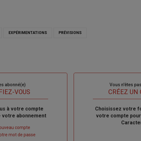
EXPÉRIMENTATIONS
PRÉVISIONS
es abonné(e)
Sous-
Vous n'êtes pa
titre
FIEZ-VOUS
TITRE
CRÉEZ UN
us à votre compte
Body
Choisissez votre f
de votre abonnement
votre compte pour
Caracte
nouveau compte
 votre mot de passe