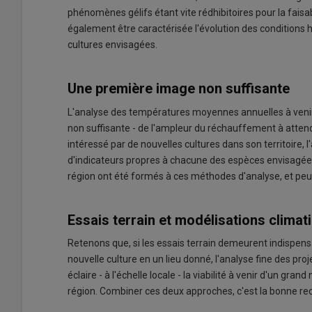
phénomènes gélifs étant vite rédhibitoires pour la faisab
également être caractérisée l'évolution des conditions
cultures envisagées.
Une première image non suffisante
L'analyse des températures moyennes annuelles à veni
non suffisante - de l'ampleur du réchauffement à atten
intéressé par de nouvelles cultures dans son territoire, l
d'indicateurs propres à chacune des espèces envisagées.
région ont été formés à ces méthodes d'analyse, et peuven
Essais terrain et modélisations climati
Retenons que, si les essais terrain demeurent indispensa
nouvelle culture en un lieu donné, l'analyse fine des pro
éclaire - à l'échelle locale - la viabilité à venir d'un g
région. Combiner ces deux approches, c'est la bonne re