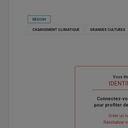
RÉGION
CHANGEMENT CLIMATIQUE
GRANDES CULTURES
Sous-
Vous êt
titre
TITRE
IDENTI
Body
Connectez-vo
pour profiter 
Lien
Créer un 
"Créer
Lien
Réinitialiser