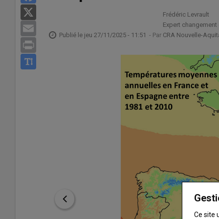
X
Frédéric Levrault
Expert changement 
Email
Publié le
jeu 27/11/2025 - 11:51
- Par
CRA Nouvelle-Aquit
Print
Gesti
Ce site 