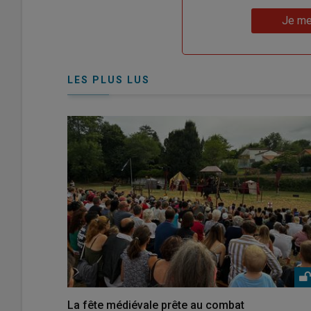
un
"Réinitialiser
Lien
nouveau
votre
Je me
"Je
compte"
mot
me
de
connecte"
passe"
LES PLUS LUS
La fête médiévale prête au combat