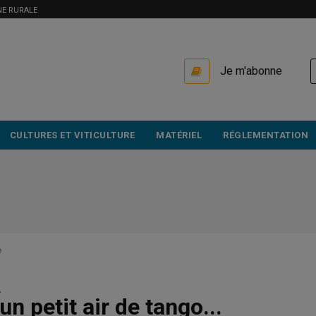
NE RURALE
USER
Je m'abonne
ACCOUNT
MENU
CULTURES ET VITICULTURE
MATÉRIEL
RÉGLEMENTATION
e
2
n petit air de tango...