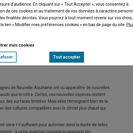
esure d’audience. En cliquant sur « Tout Accepter », vous consentez à
ation de ces cookies et au traitement de vos données à caractère person
es finalités décrites. Vous pourrez à tout moment revenir sur vos choix,
t le lien « Modifier mes préférences cookies » en bas de page du site.
Plu
trer mes cookies
ographiquement suivant un gradient NE/SO.
À la fin
refuser
Tout accepter
© Source
mpagnes de Nouvelle-Aquitaine ont vu apparaître de nouvelles
hauds que le nôtre. Certes, ces nouvelles espèces restent
ur des surfaces limitées. Mais elles témoignent bien de la
fier des cultures compatibles avec le climat plus chaud qui
 sera-t-il suffisant pour autoriser dans la durée de telles
ement - à cette question consiste à comparer les