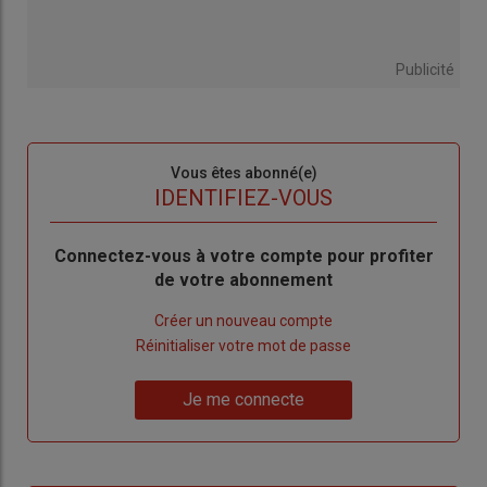
Publicité
Sous-
Vous êtes abonné(e)
titre
TITRE
IDENTIFIEZ-VOUS
Body
Connectez-vous à votre compte pour profiter
de votre abonnement
Lien
Créer un nouveau compte
"Créer
Lien
Réinitialiser votre mot de passe
un
"Réinitialiser
Lien
nouveau
votre
Je me connecte
"Je
compte"
mot
me
de
connecte"
passe"