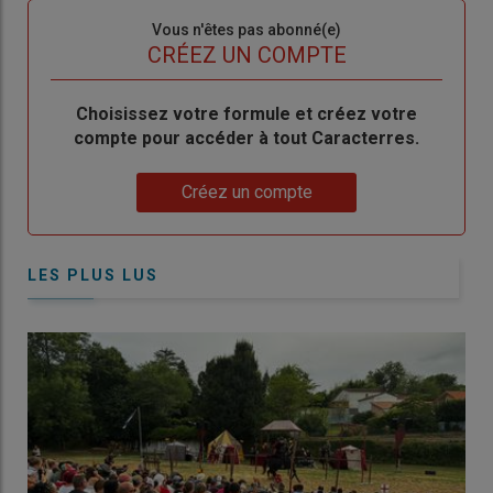
Sous-
Vous n'êtes pas abonné(e)
titre
TITRE
CRÉEZ UN COMPTE
Body
Choisissez votre formule et créez votre
compte pour accéder à tout Caracterres.
Lien
Créez un compte
LES PLUS LUS