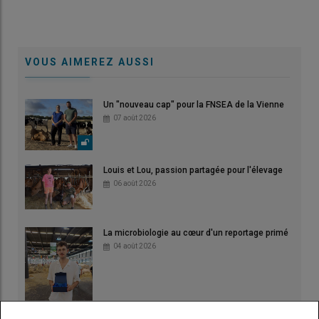
VOUS AIMEREZ AUSSI
Un "nouveau cap" pour la FNSEA de la Vienne
07 août 2026
Louis et Lou, passion partagée pour l'élevage
06 août 2026
La microbiologie au cœur d'un reportage primé
04 août 2026