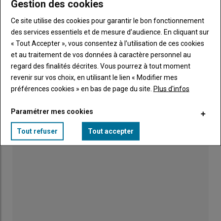
Gestion des cookies
« Les agriculteurs ne doivent pas rester seuls
Ce site utilise des cookies pour garantir le bon fonctionnement
face aux difficultés »
01 août 2026
des services essentiels et de mesure d’audience. En cliquant sur
« Tout Accepter », vous consentez à l’utilisation de ces cookies
et au traitement de vos données à caractère personnel au
Pâturage et ACS pour protéger l'eau
regard des finalités décrites. Vous pourrez à tout moment
01 août 2026
revenir sur vos choix, en utilisant le lien « Modifier mes
préférences cookies » en bas de page du site.
Plus d'infos
Paramétrer mes cookies
Tout refuser
Tout accepter