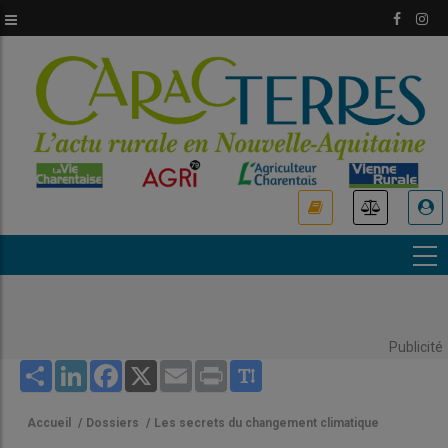
Aller
au
contenu
principal
USER
ACCOUNT
MENU
Publicité
Share
LinkedIn
Facebook
X
Email
Print
Accueil
/
Dossiers
/
Les secrets du changement climatique