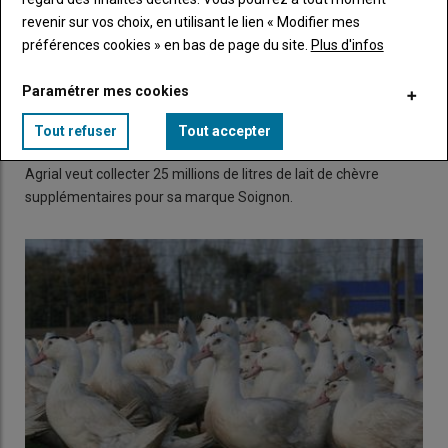
revenir sur vos choix, en utilisant le lien « Modifier mes
préférences cookies » en bas de page du site.
Plus d'infos
Paramétrer mes cookies
Tout refuser
Tout accepter
Agrial annonce "un ambitieux Plan caprin 2035"
27 novembre 2025
Agrial veut collecter 25 millions de litres de lait de chèvre
supplémentaires pour sa marque Soignon.