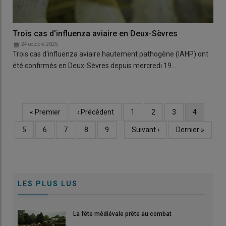
Trois cas d'influenza aviaire en Deux-Sèvres
24 octobre 2025
Trois cas d'influenza aviaire hautement pathogène (IAHP) ont
été confirmés en Deux-Sèvres depuis mercredi 19…
Première
« Premier
Page
‹ Précédent
Page
1
Page
2
Page
3
Page
4
Pagination
page
précédente
courante
Page
5
Page
6
Page
7
Page
8
Page
9
…
Page
Suivant ›
Dernière
Dernier »
suivante
page
LES PLUS LUS
La fête médiévale prête au combat