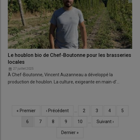
Le houblon bio de Chef-Boutonne pour les brasseries
locales
27 juillet 2025
À Chef-Boutonne, Vincent Auzanneau a développé la
production de houblon. La culture, exigeante en main-d'…
Première
« Premier
Page
‹ Précédent
…
Page
2
Page
3
Page
4
Page
5
Pagination
page
précédente
Page
6
Page
7
Page
8
Page
9
Page
10
…
Page
Suivant ›
courante
suivante
Dernière
Dernier »
page