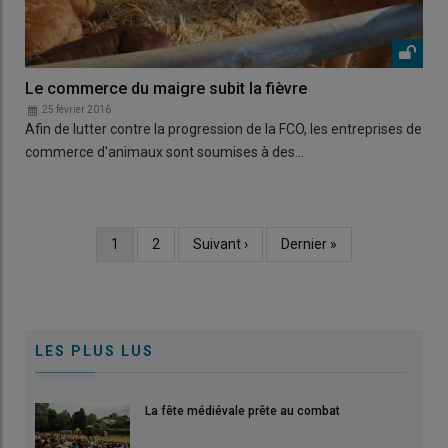
Le commerce du maigre subit la fièvre
25 février 2016
Afin de lutter contre la progression de la FCO, les entreprises de
commerce d'animaux sont soumises à des…
Page
1
Page
2
Page
Suivant ›
Dernière
Dernier »
Pagination
courante
suivante
page
LES PLUS LUS
La fête médiévale prête au combat