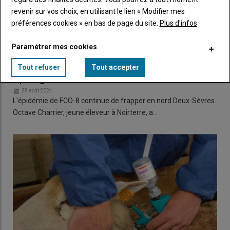
revenir sur vos choix, en utilisant le lien « Modifier mes
préférences cookies » en bas de page du site.
Plus d'infos
Paramétrer mes cookies
Tout refuser
Tout accepter
"Je préfère vacciner que ramasser des brebis mortes
à plein godet"
28 août 2024
L'épidémie de FCO-8 continue de frapper en nord Deux-Sèvres.
Octave Charrier, jeune éleveur à Noirterre, a…