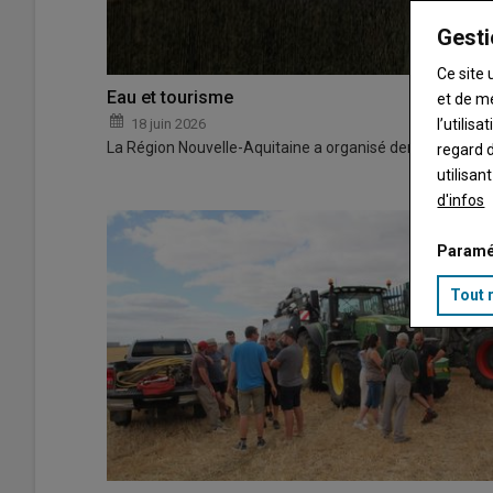
Gesti
Ce site 
Eau et tourisme
et de m
18 juin 2026
l’utilis
La Région Nouvelle-Aquitaine a organisé dernièrement 
regard d
utilisan
d'infos
Paramé
Tout 