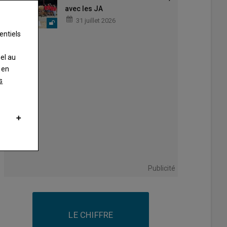
avec les JA
31 juillet 2026
entiels
nel au
 en
s
Publicité
LE CHIFFRE