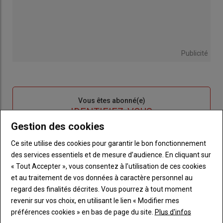
Publicité
Sous-
Vous êtes abonné(e)
titre
TITRE
IDENTIFIEZ-VOUS
Gestion des cookies
Body
Connectez-vous à votre compte pour profiter
Ce site utilise des cookies pour garantir le bon fonctionnement
de votre abonnement
des services essentiels et de mesure d’audience. En cliquant sur
« Tout Accepter », vous consentez à l’utilisation de ces cookies
Lien
Créer un nouveau compte
et au traitement de vos données à caractère personnel au
"Créer
Lien
Réinitialiser votre mot de passe
regard des finalités décrites. Vous pourrez à tout moment
un
"Réinitialiser
revenir sur vos choix, en utilisant le lien « Modifier mes
Lien
nouveau
votre
Je me connecte
préférences cookies » en bas de page du site.
Plus d'infos
"Je
compte"
mot