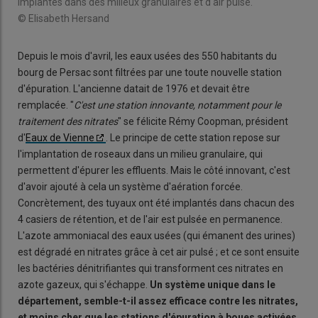
implantés dans des milieux granulaires et d'air pulsé.
© Elisabeth Hersand
Depuis le mois d'avril, les eaux usées des 550 habitants du
bourg de Persac sont filtrées par une toute nouvelle station
d'épuration. L'ancienne datait de 1976 et devait être
remplacée. "
C'est une station innovante, notamment pour le
traitement des nitrates
" se félicite Rémy Coopman, président
d'
Eaux de Vienne
. Le principe de cette station repose sur
l'implantation de roseaux dans un milieu granulaire, qui
permettent d'épurer les effluents. Mais le côté innovant, c'est
d'avoir ajouté à cela un système d'aération forcée.
Concrètement, des tuyaux ont été implantés dans chacun des
4 casiers de rétention, et de l'air est pulsée en permanence.
L'azote ammoniacal des eaux usées (qui émanent des urines)
est dégradé en nitrates grâce à cet air pulsé ; et ce sont ensuite
les bactéries dénitrifiantes qui transforment ces nitrates en
azote gazeux, qui s'échappe.
Un système unique dans le
département, semble-t-il assez efficace contre les nitrates,
et moins cher que les stations d'épuration à boues activées
.