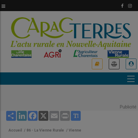
Aller
au
contenu
principal
USER
ACCOUNT
MENU
Publicité
Share
LinkedIn
Facebook
X
Email
Print
Accueil
/
86 - La Vienne Rurale
/
Vienne