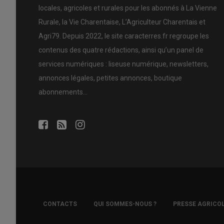
locales, agricoles et rurales pour les abonnés à La Vienne
Rurale, la Vie Charentaise, L’Agriculteur Charentais et
Agri79. Depuis 2022, le site caracterres.fr regroupe les
contenus des quatre rédactions, ainsi qu’un panel de
services numériques : liseuse numérique, newsletters,
annonces légales, petites annonces, boutique
abonnements…
FOOTER
CONTACTS
QUI SOMMES-NOUS ?
PRESSE AGRICO
COPYRIGHT