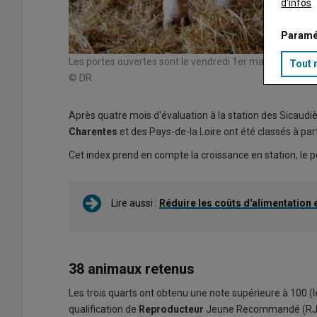
d'infos
Paramé
Les portes ouvertes sont le vendredi 1er mars de 14 h à 
Tout 
© DR
Après quatre mois d'évaluation à la station des Sicaudiè
Charentes
et des Pays-de-la Loire ont été classés à par
Cet index prend en compte la croissance en station, le p
Lire aussi :
Réduire les coûts d'alimentation 
38 animaux retenus
Les trois quarts ont obtenu une note supérieure à 100 (
qualification de
Reproducteur
Jeune Recommandé (RJR), 