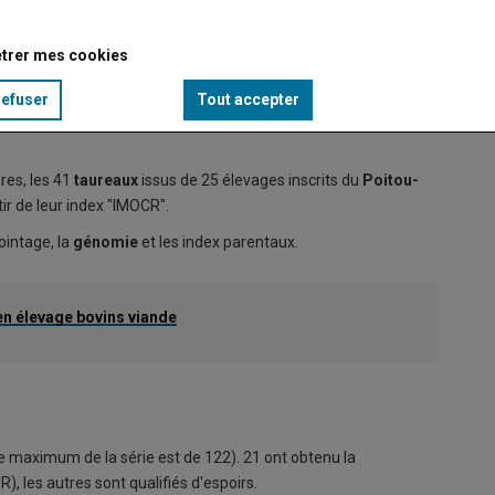
trer mes cookies
17 h, la vente le 8 mars dès 13 h 30, aux Sicaudières.
refuser
Tout accepter
res, les 41
taureaux
issus de 25 élevages inscrits du
Poitou-
tir de leur index "IMOCR".
ointage, la
génomie
et les index parentaux.
en élevage bovins viande
le maximum de la série est de 122). 21 ont obtenu la
les autres sont qualifiés d'espoirs.