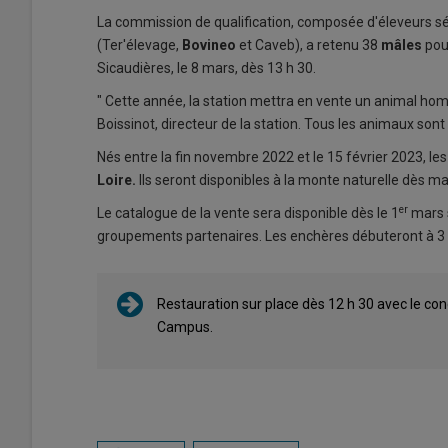
La commission de qualification, composée d'éleveurs s
(Ter'élevage,
Bovineo
et Caveb), a retenu 38
mâles
pour
Sicaudières, le 8 mars, dès 13 h 30.
" Cette année, la station mettra en vente un animal hom
Boissinot, directeur de la station. Tous les animaux so
Nés entre la fin novembre 2022 et le 15 février 2023, l
Loire.
Ils seront disponibles à la monte naturelle dès m
er
Le catalogue de la vente sera disponible dès le 1
mars s
groupements partenaires. Les enchères débuteront à 3 00
Restauration sur place dès 12 h 30 avec le co
Campus.