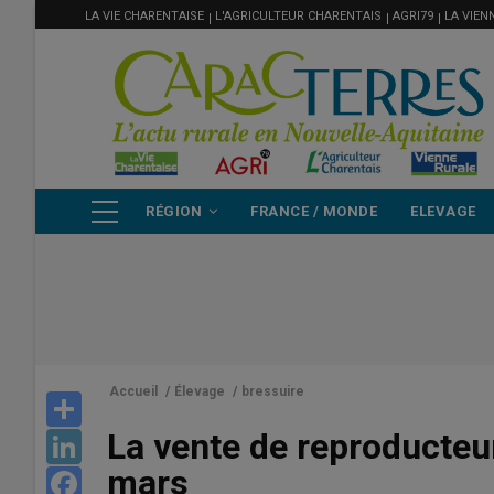
MENU
Aller
LA VIE CHARENTAISE
L'AGRICULTEUR CHARENTAIS
AGRI79
LA VIEN
FILIÈRE
au
contenu
principal
NAVIGATION
RÉGION
FRANCE / MONDE
ELEVAGE
PRINCIPALE
Accueil
/
Élevage
/
bressuire
Share
La vente de reproducteur
LinkedIn
mars
Facebook