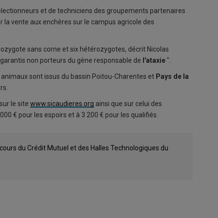
électionneurs et de techniciens des groupements partenaires
 la vente aux enchères sur le campus agricole des
ozygote sans corne et six hétérozygotes, décrit Nicolas
nt garantis non porteurs du gène responsable de
l'ataxie
".
es animaux sont issus du bassin Poitou-Charentes et
Pays de la
ars.
ur le site
www.sicaudieres.org
ainsi que sur celui des
0 € pour les espoirs et à 3 200 € pour les qualifiés.
ncours du Crédit Mutuel et des Halles Technologiques du