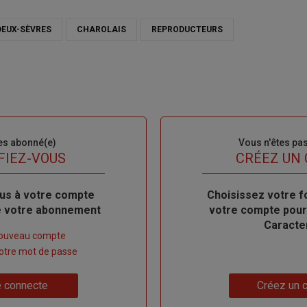
DEUX-SÈVRES
CHAROLAIS
REPRODUCTEURS
es abonné(e)
Sous-
Vous n'êtes pa
titre
FIEZ-VOUS
TITRE
CRÉEZ UN
us à votre compte
Body
Choisissez votre f
de votre abonnement
votre compte pour
Caracte
nouveau compte
 votre mot de passe
Lien
 connecte
Créez un 