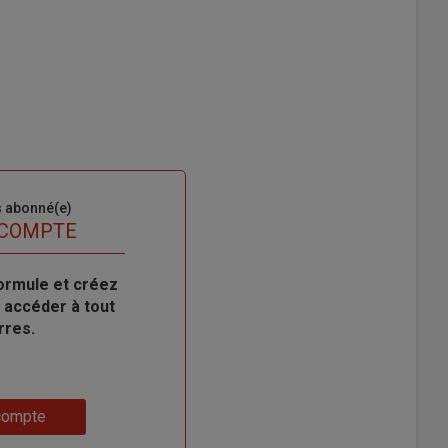
s abonné(e)
 COMPTE
ormule et créez
 accéder à tout
rres.
compte