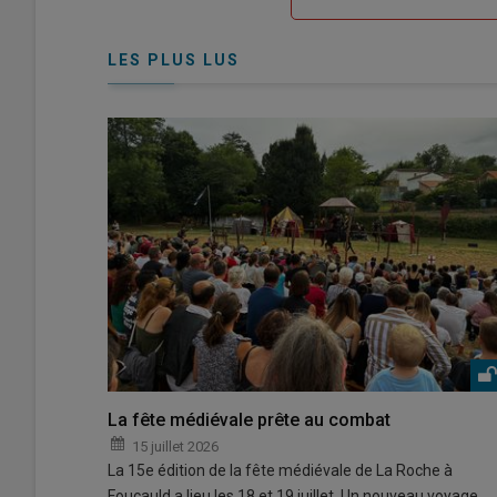
me
de
connecte"
passe"
LES PLUS LUS
La fête médiévale prête au combat
15 juillet 2026
La 15e édition de la fête médiévale de La Roche à
Foucauld a lieu les 18 et 19 juillet. Un nouveau voyage