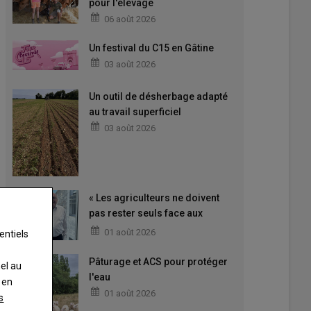
pour l'élevage
06 août 2026
Un festival du C15 en Gâtine
03 août 2026
Un outil de désherbage adapté
au travail superficiel
03 août 2026
« Les agriculteurs ne doivent
pas rester seuls face aux
difficultés »
01 août 2026
entiels
Pâturage et ACS pour protéger
nel au
l'eau
 en
01 août 2026
s