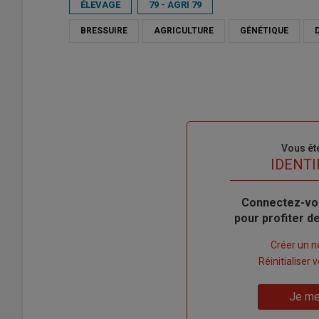
ÉLEVAGE
79 - AGRI 79
BRESSUIRE
AGRICULTURE
GÉNÉTIQUE
Sous-
Vous êt
titre
TITRE
IDENTI
Body
Connectez-vo
pour profiter 
Lien
Créer un 
"Créer
Lien
Réinitialiser
un
"Réinitialiser
Lien
nouveau
votre
Je me
"Je
compte"
mot