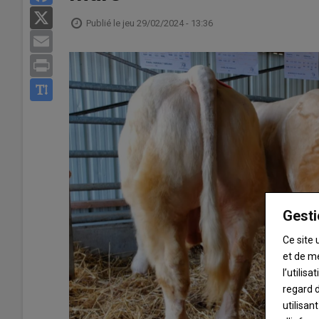
X
Publié le
jeu 29/02/2024 - 13:36
Email
Print
Gesti
Ce site 
et de m
l’utilis
regard d
utilisan