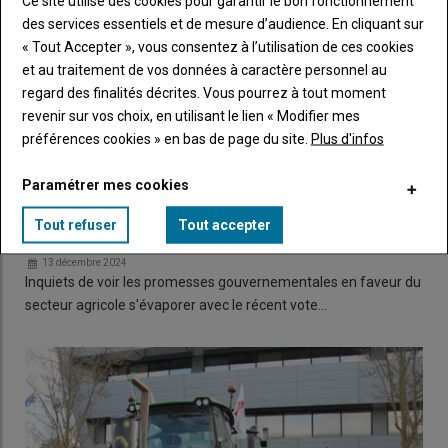
Ce site utilise des cookies pour garantir le bon fonctionnement
des services essentiels et de mesure d’audience. En cliquant sur
« Tout Accepter », vous consentez à l’utilisation de ces cookies
et au traitement de vos données à caractère personnel au
regard des finalités décrites. Vous pourrez à tout moment
revenir sur vos choix, en utilisant le lien « Modifier mes
préférences cookies » en bas de page du site.
Plus d'infos
Paramétrer mes cookies
Tout refuser
Tout accepter
FNSEA et JA 86 déversent leur colère
13 décembre 2024
Inquiets de voir les promesses gouvernementales en faveur du
secteur agricole s'évaporer avec le récent vote…