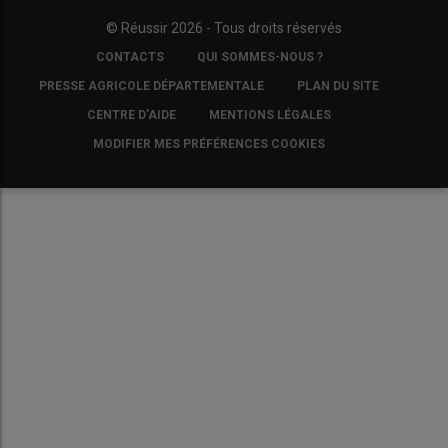
© Réussir 2026 - Tous droits réservés
FOOTER
CONTACTS
QUI SOMMES-NOUS ?
COPYRIGHT
PRESSE AGRICOLE DÉPARTEMENTALE
PLAN DU SITE
CENTRE D'AIDE
MENTIONS LÉGALES
MODIFIER MES PRÉFÉRENCES COOKIES