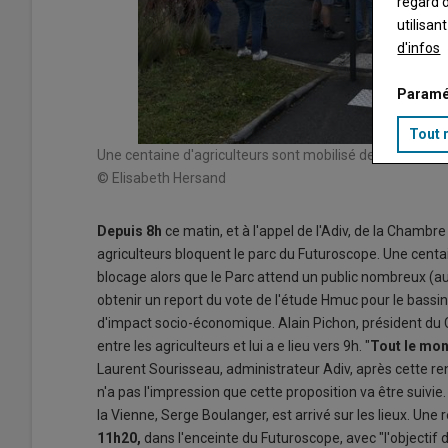
regard d
utilisan
d'infos
Paramé
Tout 
Une centaine d'agriculteurs sont mobilisé depuis 8h ce 
© Elisabeth Hersand
Depuis 8h
ce matin, et à l'appel de l'Adiv, de la Chambre
agriculteurs bloquent le parc du Futuroscope. Une centa
blocage alors que le Parc attend un public nombreux (au
obtenir un report du vote de l'étude Hmuc pour le bassin 
d'impact socio-économique. Alain Pichon, président du C
entre les agriculteurs et lui a e lieu vers 9h. "
Tout le mon
Laurent Sourisseau, administrateur Adiv, après cette renc
n'a pas l'impression que cette proposition va être suivie.
la Vienne, Serge Boulanger, est arrivé sur les lieux. Une
11h20,
dans l'enceinte du Futuroscope, avec "l'objecti