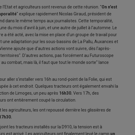
l'Etat et agriculteurs sont revenus de cette réunion. "
On n'est
mporalité
" explique rapidement Nicolas Giraud, président de
pond dans le même temps aux journalistes. Cette temporalité,
ne du mois d'avril à juin, et une autre de juillet à l'automne. Le
e a été acté, avec la mise en place d'un groupe de travail pour
nt une adaptation pur les sous-bassins de La Pallu, Auxances et
Vienne ajoute que d'autres actions vont suivre, dès l'après-
res territoires". D'autres actions, pas forcément au Futuroscope
 au combat, mais là, il faut que tout le monde sorte" lance
our aller s'installer vers 16h au rond-point de la Folie, qui est
upée à cet endroit. Quelques tracteurs ont également envahi la
rection de Limoges, un peu après
16h30.
Vers 17h, des
teurs ont entièrement coupé la circulation.
es agriculteurs, les ont repoussé derrière les glissières de
17h30.
oint les tracteurs installés sur la D910, la tension est à
s est arrivé. Les agriculteurs ont finalement levé le camp
un