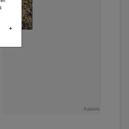
 en
s
ulanger est arrivé sur le lieu du blocage un peu avant 11h.
beth Hersand
Publicité