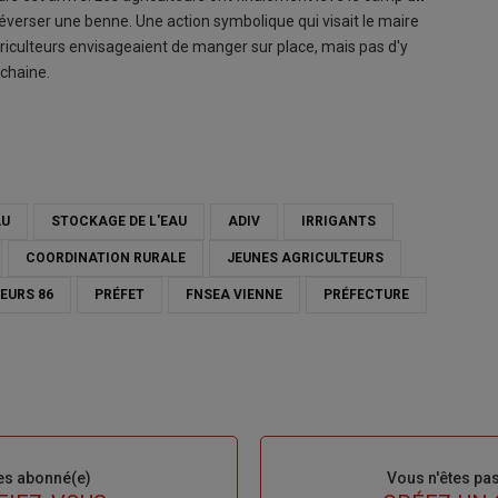
déverser une benne. Une action symbolique qui visait le maire
iculteurs envisageaient de manger sur place, mais pas d'y
ochaine.
AU
STOCKAGE DE L'EAU
ADIV
IRRIGANTS
COORDINATION RURALE
JEUNES AGRICULTEURS
EURS 86
PRÉFET
FNSEA VIENNE
PRÉFECTURE
es abonné(e)
Sous-
Vous n'êtes pa
titre