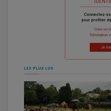
TITRE
IDENTI
Body
Connectez-vo
pour profiter 
Lien
Créer un 
"Créer
Lien
Réinitialiser
un
"Réinitialiser
Lien
nouveau
votre
Je me
"Je
compte"
mot
me
de
connecte"
passe"
LES PLUS LUS