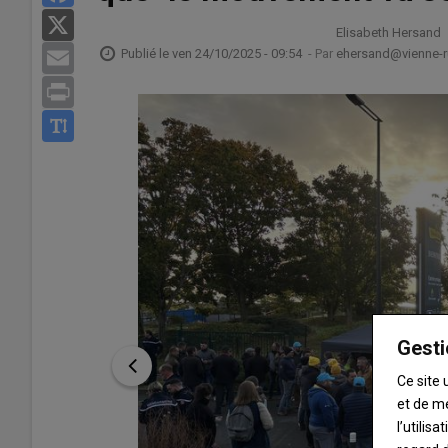
X
Elisabeth Hersand
Publié le
ven 24/10/2025 - 09:54
- Par
ehersand@vienne-ru
Email
Print
Gesti
Ce site 
et de m
l’utilis