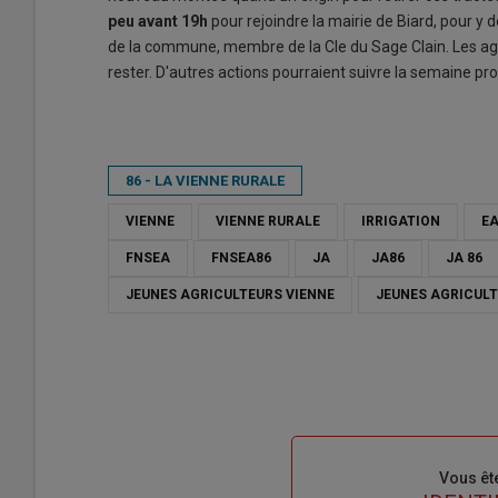
peu avant 19h
pour rejoindre la mairie de Biard, pour y 
de la commune, membre de la Cle du Sage Clain. Les agr
rester. D'autres actions pourraient suivre la semaine pr
86 - LA VIENNE RURALE
VIENNE
VIENNE RURALE
IRRIGATION
E
FNSEA
FNSEA86
JA
JA86
JA 86
JEUNES AGRICULTEURS VIENNE
JEUNES AGRICULT
Sous-
Vous êt
titre