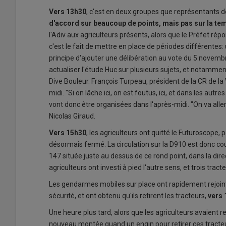
Vers 13h30
, c'est en deux groupes que représentants de 
d'accord sur beaucoup de points, mais pas sur la te
l'Adiv aux agriculteurs présents, alors que le Préfet ré
c'est le fait de mettre en place de périodes différentes: u
principe d'ajouter une délibération au vote du 5 novembr
actualiser l'étude Huc sur plusieurs sujets, et notamme
Dive Bouleur. François Turpeau, président de la CR de la 
midi. "Si on lâche ici, on est foutus, ici, et dans les aut
vont donc être organisées dans l'après-midi. "On va aller
Nicolas Giraud.
Vers 15h30
, les agriculteurs ont quitté le Futuroscope, p
désormais fermé. La circulation sur la D910 est donc co
147 située juste au dessus de ce rond point, dans la di
agriculteurs ont investi à pied l'autre sens, et trois trac
Les gendarmes mobiles sur place ont rapidement rejoint l
sécurité, et ont obtenu qu'ils retirent les tracteurs,
vers 
Une heure plus tard, alors que les agriculteurs avaient rej
nouveau montée quand un engin pour retirer ces tracteur