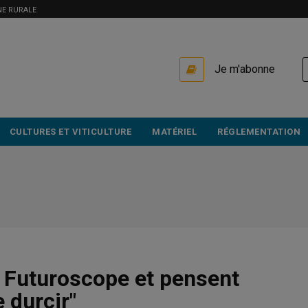
NE RURALE
USER
Je m'abonne
ACCOUNT
MENU
CULTURES ET VITICULTURE
MATÉRIEL
RÉGLEMENTATION
e Futuroscope et pensent
 durcir"