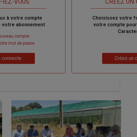
FIEZ-VOUS
TITRE
CRÉEZ UN
us à votre compte
Body
Choisissez votre f
de votre abonnement
votre compte pour
Caracte
nouveau compte
 votre mot de passe
Lien
 connecte
Créez un 