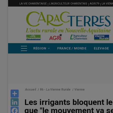
MENU
Aller
LA VIE CHARENTAISE
L'AGRICULTEUR CHARENTAIS
AGRI79
LA VIEN
FILIÈRE
au
contenu
principal
NAVIGATION
RÉGION
FRANCE / MONDE
ELEVAGE
PRINCIPALE
Accueil
/
86 - La Vienne Rurale
/
Vienne
Share
Les irrigants bloquent l
LinkedIn
que "le mouvement va se
Facebook