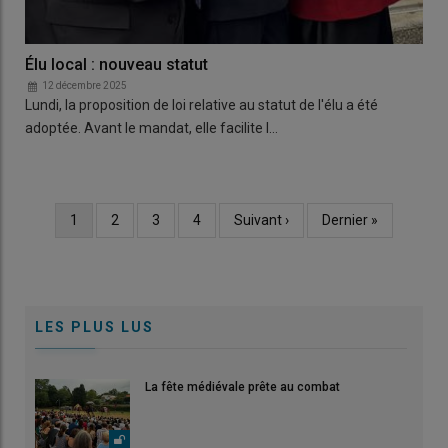
Élu local : nouveau statut
12 décembre 2025
Lundi, la proposition de loi relative au statut de l'élu a été
adoptée. Avant le mandat, elle facilite l…
Page
1
Page
2
Page
3
Page
4
Page
Suivant ›
Dernière
Dernier »
Pagination
courante
suivante
page
LES PLUS LUS
La fête médiévale prête au combat