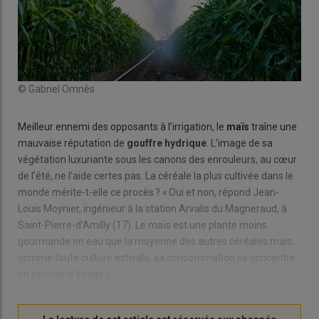
© Gabriel Omnès
Meilleur ennemi des opposants à l’irrigation, le
maïs
traîne une
mauvaise réputation de
gouffre hydrique
. L’image de sa
végétation luxuriante sous les canons des enrouleurs, au cœur
de l’été, ne l’aide certes pas. La céréale la plus cultivée dans le
monde mérite-t-elle ce procès ? « Oui et non, répond Jean-
Louis Moynier, ingénieur à la station Arvalis du Magneraud, à
Saint-Pierre-d’Amilly (17). Le maïs est une plante moins
gourmande en eau que la moyenne des autres céréales mais,
comme toute culture estivale, sa consommation se concentre
en période d’étiage ».