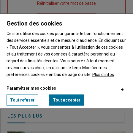
"Créer
Lien
Réinitialiser votre mot de passe
un
"Réinitialiser
Lien
nouveau
votre
Je me connecte
Gestion des cookies
"Je
compte"
mot
me
de
Ce site utilise des cookies pour garantir le bon fonctionnement
connecte"
passe"
des services essentiels et de mesure d’audience. En cliquant sur
« Tout Accepter », vous consentez à l’utilisation de ces cookies
Sous-
Vous n'êtes pas abonné(e)
et au traitement de vos données à caractère personnel au
titre
TITRE
CRÉEZ UN COMPTE
regard des finalités décrites. Vous pourrez à tout moment
revenir sur vos choix, en utilisant le lien « Modifier mes
Body
Choisissez votre formule et créez votre
préférences cookies » en bas de page du site.
Plus d'infos
compte pour accéder à tout Caracterres.
Paramétrer mes cookies
Lien
Créez un compte
Tout refuser
Tout accepter
LES PLUS LUS