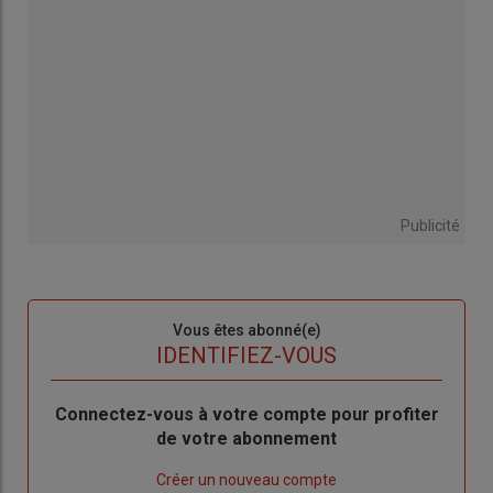
Publicité
Sous-
Vous êtes abonné(e)
titre
TITRE
IDENTIFIEZ-VOUS
Body
Connectez-vous à votre compte pour profiter
de votre abonnement
Lien
Créer un nouveau compte