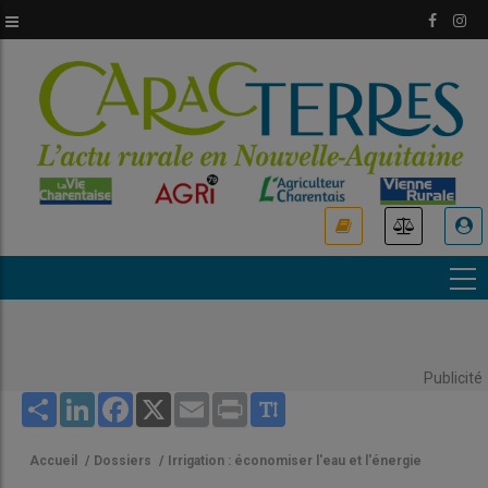
Aller
au
contenu
principal
USER
ACCOUNT
MENU
Publicité
Share
LinkedIn
Facebook
X
Email
Print
Accueil
/
Dossiers
/
Irrigation : économiser l'eau et l'énergie