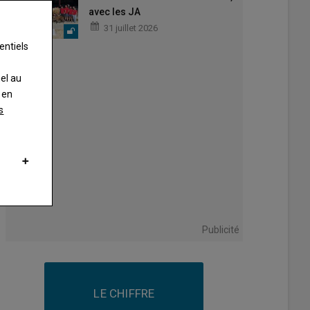
avec les JA
31 juillet 2026
entiels
nel au
 en
s
Publicité
LE CHIFFRE