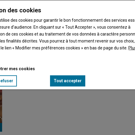
on des cookies
utilise des cookies pour garantir le bon fonctionnement des services ess
esure d’audience. En cliquant sur « Tout Accepter », vous consentez à
ation de ces cookies et au traitement de vos données à caractère person
s actions des syndicats agricoles cette semaine. La…
es finalités décrites. Vous pourrez à tout moment revenir sur vos choix,
t le lien « Modifier mes préférences cookies » en bas de page du site.
Plu
Nomination à l'OFB : une provocation de trop
trer mes cookies
13 février 2026
Réunis derrière les bannières de la Coordination Rurale
refuser
Tout accepter
86, de la FNSEA 86, des Jeunes Agriculteurs de la…