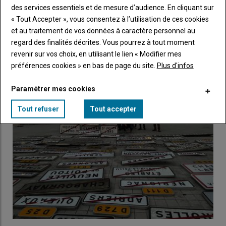
des services essentiels et de mesure d’audience. En cliquant sur
Élections chambre : les 3 listes de la Vienne
« Tout Accepter », vous consentez à l’utilisation de ces cookies
s'expriment
et au traitement de vos données à caractère personnel au
17 janvier 2025
regard des finalités décrites. Vous pourrez à tout moment
Il reste encore 15 jours aux électeurs à la chambre d'agriculture
revenir sur vos choix, en utilisant le lien « Modifier mes
pour voter. Pour aider les quelque 4 000…
préférences cookies » en bas de page du site.
Plus d'infos
Paramétrer mes cookies
Tout refuser
Tout accepter