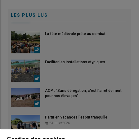
LES PLUS LUS
La fête médiévale prête au combat
Faciliter les installations atypiques
AOP : "Sans dérogation, c'est l'arrêt de mort
pour nos élevages"
Partir en vacances l'esprit tranquille
23 juillet 2026