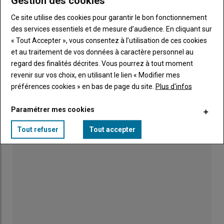
Gestion des cookies
Incendies en Gironde : pas d'arrivée spontanée !
Ce site utilise des cookies pour garantir le bon fonctionnement
28 juillet 2026
des services essentiels et de mesure d’audience. En cliquant sur
« Tout Accepter », vous consentez à l’utilisation de ces cookies
et au traitement de vos données à caractère personnel au
Tous " À la ferme c'est Marans ", avec les JA
regard des finalités décrites. Vous pourrez à tout moment
31 juillet 2026
revenir sur vos choix, en utilisant le lien « Modifier mes
préférences cookies » en bas de page du site.
Plus d'infos
Paramétrer mes cookies
Tout refuser
Tout accepter