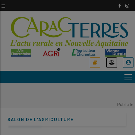
Aller
au
contenu
principal
USER
ACCOUNT
MENU
Publicité
SALON DE L'AGRICULTURE