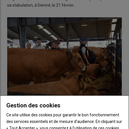
sa stabulation, à Dienné, le 21 février…
L'avancée des épizooties mine le moral des éleveurs
Gestion des cookies
19 septembre 2024
Chaque semaine, les épidémies FCO et MHE s'étendent. Au
Ce site utilise des cookies pour garantir le bon fonctionnement
décompte du 18 septembre, 56 foyers FCO-8…
des services essentiels et de mesure d’audience. En cliquant sur
« Tout Accepter », vous consentez à l’utilisation de ces cookies