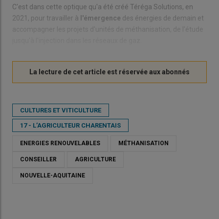
C'est dans cette optique qu'a été créé Téréga Solutions, en
2021, pour travailler à
l'émergence
des énergies de demain et
accompagner les projets d'unités de méthanisation, de l'étude
jusqu'à l'injection dans les réseaux de gaz.
CULTURES ET VITICULTURE
17 - L’AGRICULTEUR CHARENTAIS
ENERGIES RENOUVELABLES
MÉTHANISATION
CONSEILLER
AGRICULTURE
NOUVELLE-AQUITAINE