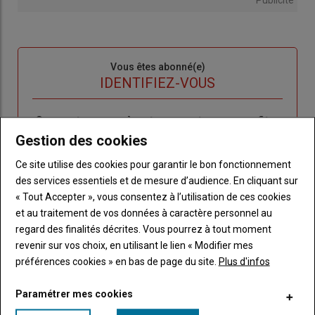
Sous-
Vous êtes abonné(e)
titre
TITRE
IDENTIFIEZ-VOUS
Body
Connectez-vous à votre compte pour profiter
de votre abonnement
Gestion des cookies
Lien
Créer un nouveau compte
Ce site utilise des cookies pour garantir le bon fonctionnement
"Créer
Lien
Réinitialiser votre mot de passe
des services essentiels et de mesure d’audience. En cliquant sur
un
"Réinitialiser
« Tout Accepter », vous consentez à l’utilisation de ces cookies
Lien
nouveau
votre
Je me connecte
et au traitement de vos données à caractère personnel au
"Je
compte"
mot
regard des finalités décrites. Vous pourrez à tout moment
me
de
revenir sur vos choix, en utilisant le lien « Modifier mes
connecte"
passe"
préférences cookies » en bas de page du site.
Plus d'infos
Sous-
Vous n'êtes pas abonné(e)
Paramétrer mes cookies
titre
TITRE
CRÉEZ UN COMPTE