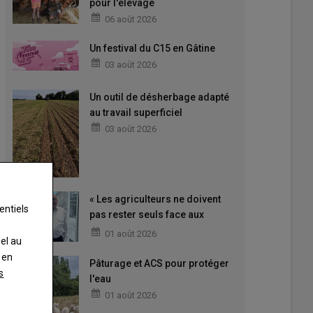
pour l'élevage
06 août 2026
Un festival du C15 en Gâtine
03 août 2026
Un outil de désherbage adapté
au travail superficiel
03 août 2026
« Les agriculteurs ne doivent
entiels
pas rester seuls face aux
difficultés »
01 août 2026
nel au
 en
Pâturage et ACS pour protéger
s
l'eau
01 août 2026