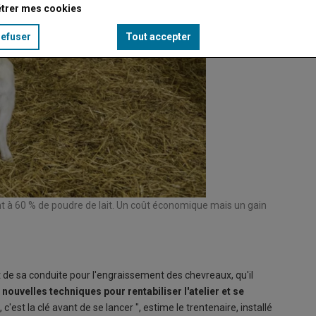
trer mes cookies
refuser
Tout accepter
nt à 60 % de poudre de lait. Un coût économique mais un gain
 de sa conduite pour l'engraissement des chevreaux, qu'il
e nouvelles techniques pour rentabiliser l'atelier et se
 c'est la clé avant de se lancer ", estime le trentenaire, installé