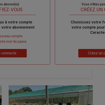
es abonné(e)
Sous-
Vous n'êtes pa
titre
FIEZ-VOUS
TITRE
CRÉEZ UN
us à votre compte
Body
Choisissez votre f
de votre abonnement
votre compte pour
Caracte
nouveau compte
 votre mot de passe
Lien
 connecte
Créez un 