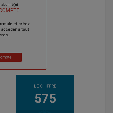
s abonné(e)
 COMPTE
ormule et créez
 accéder à tout
rres.
compte
LE CHIFFRE
575