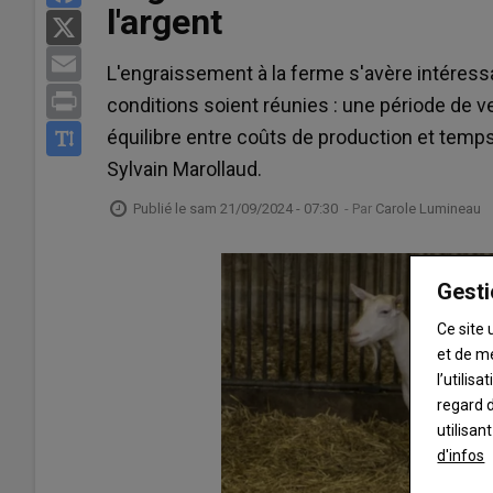
l'argent
X
Email
L'engraissement à la ferme s'avère intéres
Print
conditions soient réunies : une période de 
équilibre entre coûts de production et temps
Sylvain Marollaud.
Publié le
sam 21/09/2024 - 07:30
- Par
Carole Lumineau
Gesti
Ce site 
et de m
l’utilis
regard d
utilisan
d'infos