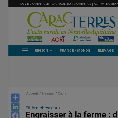
MENU
Aller
LA VIE CHARENTAISE
L'AGRICULTEUR CHARENTAIS
AGRI79
LA VIEN
FILIÈRE
au
contenu
principal
NAVIGATION
RÉGION
FRANCE / MONDE
ELEVAGE
PRINCIPALE
Accueil
/
Élevage
/
Caprin
Share
LinkedIn
Filière chevreaux
Engraisser à la ferme :
Facebook