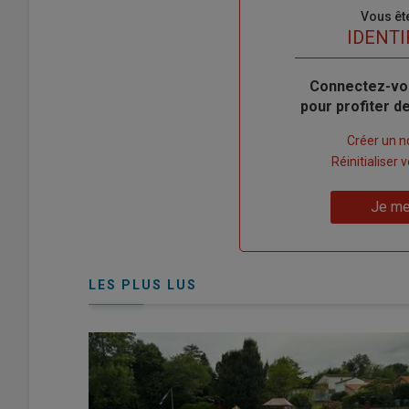
Sous-
Vous êt
titre
TITRE
IDENTI
Body
Connectez-vo
pour profiter 
Lien
Créer un 
"Créer
Lien
Réinitialiser
un
"Réinitialiser
Lien
nouveau
votre
Je me
"Je
compte"
mot
me
de
connecte"
passe"
LES PLUS LUS