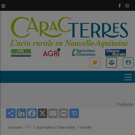
Aller
au
contenu
principal
USER
ACCOUNT
MENU
Publicité
Share
LinkedIn
Facebook
X
Email
Print
Accueil
/
17 - L’Agriculteur Charentais
/
Viande