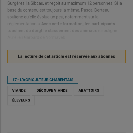
Surgères, la Sibcas, et reçoit au maximum 12 personnes. Si la
base du contenu est toujours la même, Pascal Berteau
souligne qu’elle évolue un peu, notamment sur la
réglementation.
« Avec cette formation, les participants
touchent du doigt le classement des animaux »
, souligne
Aurélien Garbard de Normaveb.
17 - L’AGRICULTEUR CHARENTAIS
VIANDE
DÉCOUPE VIANDE
ABATTOIRS
ÉLEVEURS