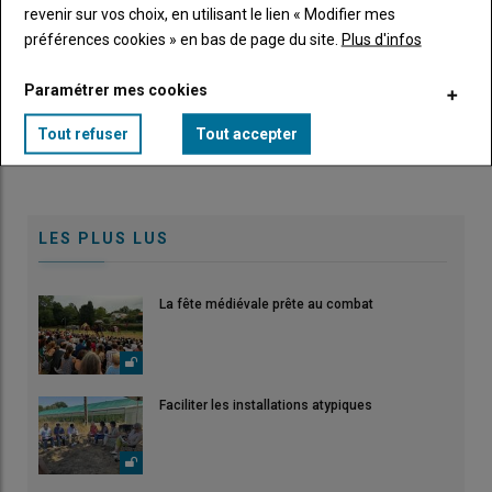
revenir sur vos choix, en utilisant le lien « Modifier mes
préférences cookies » en bas de page du site.
Plus d'infos
La charentaise promeut le savoir-faire français
Paramétrer mes cookies
12 décembre 2023
Patrimoine plus que trois fois centenaire, la Charentaise s'est
Tout refuser
Tout accepter
exposée au palais de l'Elysée pour la Grande…
LES PLUS LUS
La fête médiévale prête au combat
Faciliter les installations atypiques