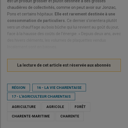
est un produit grossier et plutôt destinée à des grosses
chaudières de collectivités, comme on peut avoir sur Jonzac,
Pons et certains hôpitaux.
Elle est rarement destinée à une
consommation de particuliers.
Ce dernier s’orientera plutôt
vers un chauffage au bois bûche qui lui revient au goût du jour,
face à la hausse des coûts de l’énergie. » Depuis deux ans, avec
des hivers cléments, les volumes de plaquettes vendus
localement sont en baisses.
RÉGION
16 - LA VIE CHARENTAISE
17 - L’AGRICULTEUR CHARENTAIS
AGRICULTURE
AGRICOLE
FORÊT
CHARENTE-MARITIME
CHARENTE