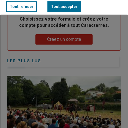
titre
TITRE
CRÉEZ UN COMPTE
Tout refuser
Tout accepter
Body
Choisissez votre formule et créez votre
compte pour accéder à tout Caracterres.
Lien
Créez un compte
LES PLUS LUS