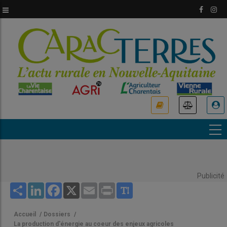
Aller
au
contenu
principal
USER
ACCOUNT
MENU
Publicité
Share
LinkedIn
Facebook
X
Email
Print
Accueil
/
Dossiers
/
La production d'énergie au coeur des enjeux agricoles