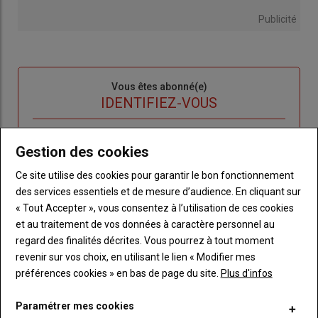
Publicité
Sous-
Vous êtes abonné(e)
titre
TITRE
IDENTIFIEZ-VOUS
Body
Connectez-vous à votre compte pour profiter
Gestion des cookies
de votre abonnement
Ce site utilise des cookies pour garantir le bon fonctionnement
Lien
Créer un nouveau compte
des services essentiels et de mesure d’audience. En cliquant sur
"Créer
Lien
Réinitialiser votre mot de passe
« Tout Accepter », vous consentez à l’utilisation de ces cookies
un
"Réinitialiser
et au traitement de vos données à caractère personnel au
Lien
nouveau
votre
Je me connecte
regard des finalités décrites. Vous pourrez à tout moment
"Je
compte"
mot
revenir sur vos choix, en utilisant le lien « Modifier mes
me
de
préférences cookies » en bas de page du site.
Plus d'infos
connecte"
passe"
Paramétrer mes cookies
Sous-
Vous n'êtes pas abonné(e)