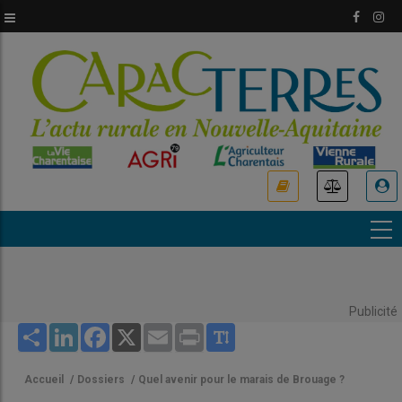
Aller
au
contenu
principal
USER
ACCOUNT
MENU
Publicité
Share
LinkedIn
Facebook
X
Email
Print
Accueil
/
Dossiers
/
Quel avenir pour le marais de Brouage ?