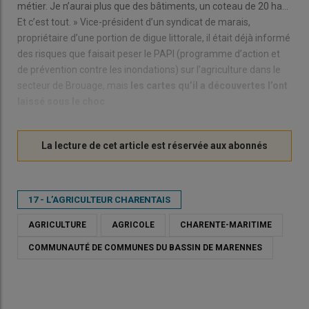
métier. Je n’aurai plus que des bâtiments, un coteau de 20 ha…
Et c’est tout. » Vice-président d’un syndicat de marais,
propriétaire d’une portion de digue littorale, il était déjà informé
des risques que faisait peser le PAPI (programme d’action et
de prévention contre les inondations) sur l’agriculture dans le
secteur de Brouage, mais
les cartes qu’il a découvertes l’ont
laissé sous le choc
.
17 - L’AGRICULTEUR CHARENTAIS
AGRICULTURE
AGRICOLE
CHARENTE-MARITIME
COMMUNAUTÉ DE COMMUNES DU BASSIN DE MARENNES