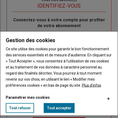
titre
TITRE
IDENTIFIEZ-VOUS
Body
Connectez-vous à votre compte pour profiter
de votre abonnement
Lien
Créer un nouveau compte
Gestion des cookies
"Créer
Lien
Réinitialiser votre mot de passe
un
"Réinitialiser
Ce site utilise des cookies pour garantir le bon fonctionnement
Lien
nouveau
votre
Je me connecte
des services essentiels et de mesure d’audience. En cliquant sur
"Je
compte"
mot
« Tout Accepter », vous consentez à l’utilisation de ces cookies
me
de
et au traitement de vos données à caractère personnel au
connecte"
passe"
regard des finalités décrites. Vous pourrez à tout moment
revenir sur vos choix, en utilisant le lien « Modifier mes
Sous-
Vous n'êtes pas abonné(e)
préférences cookies » en bas de page du site.
Plus d'infos
titre
TITRE
CRÉEZ UN COMPTE
Paramétrer mes cookies
Body
Choisissez votre formule et créez votre
Tout refuser
Tout accepter
compte pour accéder à tout Caracterres.