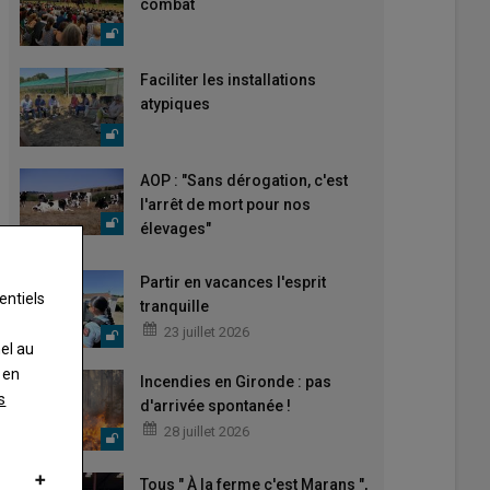
combat
Faciliter les installations
atypiques
AOP : "Sans dérogation, c'est
l'arrêt de mort pour nos
élevages"
Partir en vacances l'esprit
entiels
tranquille
23 juillet 2026
nel au
 en
Incendies en Gironde : pas
s
d'arrivée spontanée !
28 juillet 2026
Tous " À la ferme c'est Marans ",