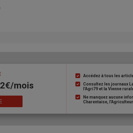
e
E
Accédez à tous les articl
Liste
.42€/mois
à
Consultez les journaux La
l'Agri79 et la Vienne rur
puce
Ne manquez aucune infor
E
Charentaise, l'Agriculteur