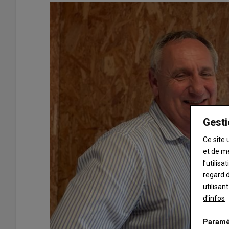
Gesti
Ce site 
et de m
l’utilis
regard d
utilisan
d'infos
Paramé