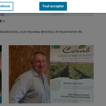
refuser
Tout accepter
b »
ducteurs bio, a un nouveau directeur, en la personne de…