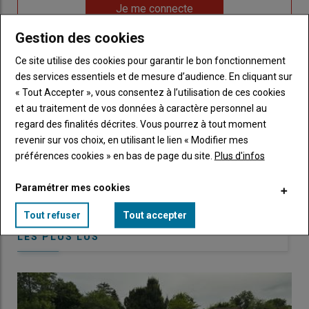
Lien
nouveau
votre
Je me connecte
"Je
compte"
mot
Gestion des cookies
me
de
connecte"
passe"
Ce site utilise des cookies pour garantir le bon fonctionnement
des services essentiels et de mesure d’audience. En cliquant sur
Sous-
Vous n'êtes pas abonné(e)
« Tout Accepter », vous consentez à l’utilisation de ces cookies
titre
TITRE
CRÉEZ UN COMPTE
et au traitement de vos données à caractère personnel au
regard des finalités décrites. Vous pourrez à tout moment
Body
Choisissez votre formule et créez votre
revenir sur vos choix, en utilisant le lien « Modifier mes
compte pour accéder à tout Caracterres.
préférences cookies » en bas de page du site.
Plus d'infos
Lien
Créez un compte
Paramétrer mes cookies
Tout refuser
Tout accepter
LES PLUS LUS