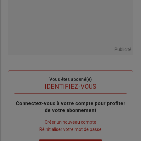
Publicité
Sous-
Vous êtes abonné(e)
titre
TITRE
IDENTIFIEZ-VOUS
Body
Connectez-vous à votre compte pour profiter
de votre abonnement
Lien
Créer un nouveau compte
"Créer
Lien
Réinitialiser votre mot de passe
un
"Réinitialiser