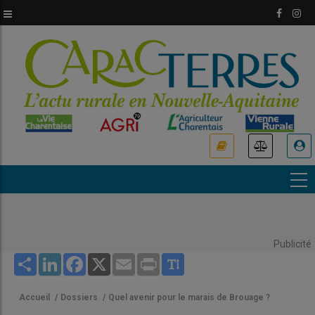
Aller
au
contenu
principal
USER
ACCOUNT
MENU
Publicité
Share
LinkedIn
Facebook
X
Email
Print
Accueil
/
Dossiers
/
Quel avenir pour le marais de Brouage ?