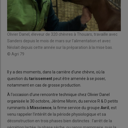
Le 
trai
Olivier Danel, éleveur de 320 chèvres à Thouars, travaille avec
© F
Sanders depuis le mois de mars sur l'alimentation et avec
Néolait depuis cette année sur la préparation à la mise bas.
© Agri 79
Il y a des moments, dans la carrière d'une chèvre, où la
question du
tarissement
peut être amenée à se poser,
notamment en cas de grosse production.
À l'occasion d'une rencontre technique chez Olivier Danel
organisée le 30 octobre, Jérôme Morin, du service R & D petits
ruminants à
Mixscience
, la firme service du groupe
Avril
, est
venu rappeler l'intérêt de la période physiologique et sa
déconstruction en trois phases bien distinctes : l'arrêt de la
sécrétion lactée, la phase sèche, ou repos mammaire, puis la