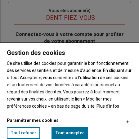
Sous-
Vous êtes abonné(e)
titre
TITRE
IDENTIFIEZ-VOUS
Body
Connectez-vous à votre compte pour profiter
de votre abonnement
Gestion des cookies
Lien
Créer un nouveau compte
"Créer
Lien
Réinitialiser votre mot de passe
Ce site utilise des cookies pour garantir le bon fonctionnement
un
"Réinitialiser
des services essentiels et de mesure d’audience. En cliquant sur
Lien
nouveau
votre
Je me connecte
« Tout Accepter », vous consentez à l’utilisation de ces cookies
"Je
compte"
mot
et au traitement de vos données à caractère personnel au
me
de
regard des finalités décrites. Vous pourrez à tout moment
connecte"
passe"
revenir sur vos choix, en utilisant le lien « Modifier mes
préférences cookies » en bas de page du site.
Plus d'infos
Sous-
Vous n'êtes pas abonné(e)
titre
TITRE
CRÉEZ UN COMPTE
Paramétrer mes cookies
Body
Choisissez votre formule et créez votre
Tout refuser
Tout accepter