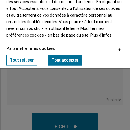
des services essentiels et de mesure d’audience. En cliquant sur
Tous " À la ferme c'est Marans ", avec les JA
31 juillet 2026
« Tout Accepter », vous consentez à l’utilisation de ces cookies
et au traitement de vos données à caractère personnel au
regard des finalités décrites. Vous pourrez à tout moment
revenir sur vos choix, en utilisant le lien « Modifier mes
préférences cookies » en bas de page du site.
Plus d'infos
Paramétrer mes cookies
Tout refuser
Tout accepter
Publicité
LE CHIFFRE