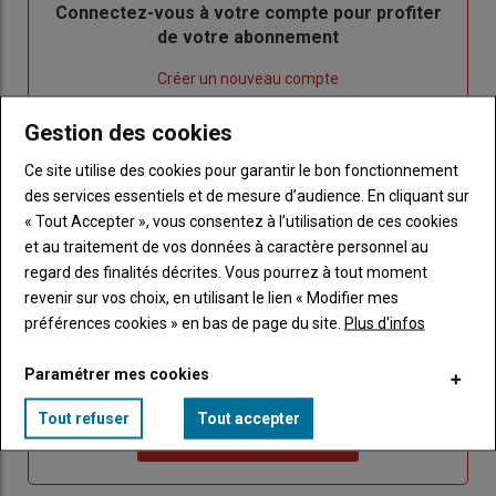
Body
Connectez-vous à votre compte pour profiter
de votre abonnement
Lien
Créer un nouveau compte
"Créer
Lien
Réinitialiser votre mot de passe
Gestion des cookies
un
"Réinitialiser
Lien
nouveau
votre
Je me connecte
Ce site utilise des cookies pour garantir le bon fonctionnement
"Je
compte"
mot
des services essentiels et de mesure d’audience. En cliquant sur
me
de
« Tout Accepter », vous consentez à l’utilisation de ces cookies
connecte"
passe"
et au traitement de vos données à caractère personnel au
regard des finalités décrites. Vous pourrez à tout moment
Sous-
Vous n'êtes pas abonné(e)
titre
revenir sur vos choix, en utilisant le lien « Modifier mes
TITRE
CRÉEZ UN COMPTE
préférences cookies » en bas de page du site.
Plus d'infos
Body
Choisissez votre formule et créez votre
Paramétrer mes cookies
compte pour accéder à tout Caracterres.
Tout refuser
Tout accepter
Lien
Créez un compte