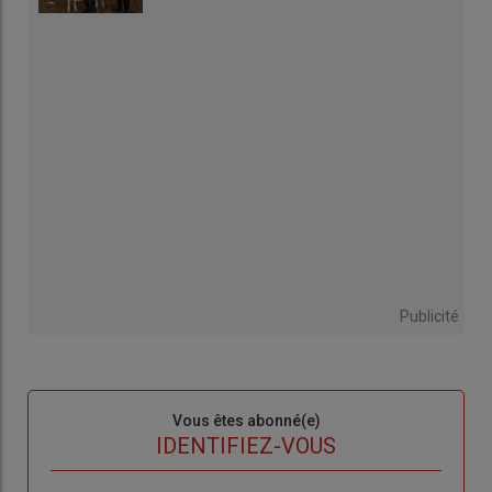
Publicité
Sous-
Vous êtes abonné(e)
titre
TITRE
IDENTIFIEZ-VOUS