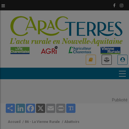
Aller
au
contenu
principal
USER
ACCOUNT
MENU
Publicité
Share
LinkedIn
Facebook
X
Email
Print
Accueil
/
86 - La Vienne Rurale
/
Abattoirs