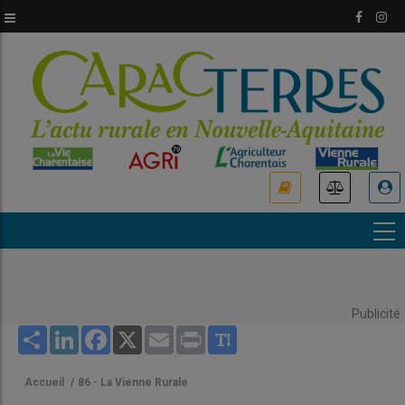
Aller
au
contenu
principal
USER
ACCOUNT
MENU
Publicité
Share
LinkedIn
Facebook
X
Email
Print
Accueil
/
86 - La Vienne Rurale