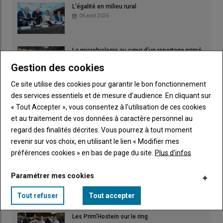
L'égalité en milieu rural
06 août 2026
La microbiologie au cœur d'un reportage primé
04 août 2026
Gestion des cookies
Ce site utilise des cookies pour garantir le bon fonctionnement
des services essentiels et de mesure d’audience. En cliquant sur
« Tout Accepter », vous consentez à l’utilisation de ces cookies
et au traitement de vos données à caractère personnel au
Irrigation : fortes chaleurs et rendements
regard des finalités décrites. Vous pourrez à tout moment
amputés
revenir sur vos choix, en utilisant le lien « Modifier mes
03 août 2026
préférences cookies » en bas de page du site.
Plus d'infos
Paramétrer mes cookies
Tout refuser
Tout accepter
Les Prim'Hostein sur le ring