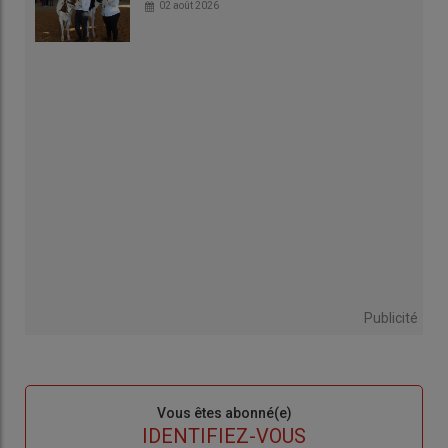
02 août 2026
Publicité
Sous-
Vous êtes abonné(e)
titre
TITRE
IDENTIFIEZ-VOUS