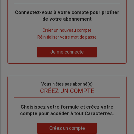
Body
Connectez-vous à votre compte pour profiter
de votre abonnement
Lien
Créer un nouveau compte
"Créer
Lien
Réinitialiser votre mot de passe
un
"Réinitialiser
Lien
nouveau
votre
Je me connecte
"Je
compte"
mot
me
de
connecte"
passe"
Sous-
Vous n'êtes pas abonné(e)
titre
TITRE
CRÉEZ UN COMPTE
Body
Choisissez votre formule et créez votre
compte pour accéder à tout Caracterres.
Lien
Créez un compte