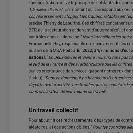
l'administration active le principe de solidarité des donne
1,5 million d'euros
". Un montant qui correspond aux red
ces redressements stoppent les fraudes, rétablissent l'équ
précise Thierry de Laburthe. Ces chiffres concernent u
BTP, de la restauration et de vent d'automobiles), et don
contrôles dans ce domaine. "
Nous intensifions les opérat
Emmanuelle Hay, responsable du recouvrement des cotisa
au sein de la MSA Poitou.
En 2022, 34,7 millions d'eur
national.
"
En Deux-Sèvres et Vienne, nous n'avons pas f
le sud de la France et dans l'arboriculture que les chiffre
sur les prestataires de services, qui sont nombreux dans 
Poitou).
"Dans ce domaine, il y a beaucoup d'entreprises 
département d'activité. Les fraudes que l'on constate le
sous déclaration de leur volume de travail
".
Un travail collectif
Pour aboutir à ces redressements, deux types de contrô
aléatoires; et des actions ciblées. "
Pour les contrôles aléa