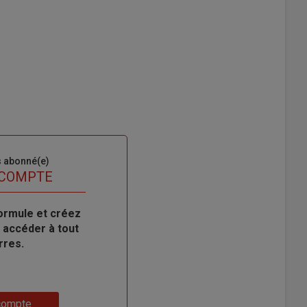
s abonné(e)
 COMPTE
ormule et créez
 accéder à tout
rres.
compte