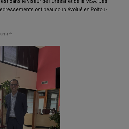
 est dans le viseur de l'Urssaf et de la MSA. Des
 redressements ont beaucoup évolué en Poitou-
rale.fr