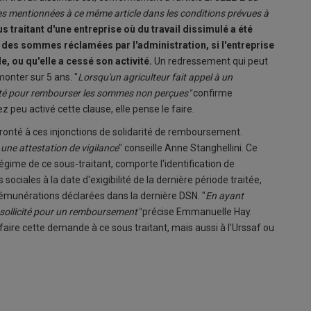
 mentionnées à ce même article dans les conditions prévues à
s traitant d'une entreprise où du travail dissimulé a été
des sommes réclamées par l'administration, si l'entreprise
e, ou qu'elle a cessé son activité.
Un redressement qui peut
monter sur 5 ans. "
Lorsqu'un agriculteur fait appel à un
llicité pour rembourser les sommes non perçues"
confirme
 peu activé cette clause, elle pense le faire.
fronté à ces injonctions de solidarité de remboursement.
 une attestation de vigilance
" conseille Anne Stanghellini. Ce
égime de ce sous-traitant, comporte l'identification de
s sociales à la date d'exigibilité de la dernière période traitée,
 rémunérations déclarées dans la dernière DSN. "
En ayant
e sollicité pour un remboursement"
précise Emmanuelle Hay.
 faire cette demande à ce sous traitant, mais aussi à l'Urssaf ou