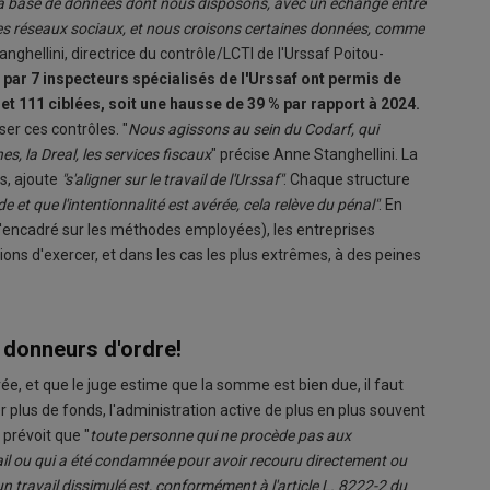
ur la base de données dont nous disposons, avec un échange entre
r les réseaux sociaux, et nous croisons certaines données, comme
anghellini, directrice du contrôle/LCTI de l'Urssaf Poitou-
ar 7 inspecteurs spécialisés de l'Urssaf ont permis de
t 111 ciblées, soit une hausse de 39
% par rapport à 2024.
ser ces contrôles. "
Nous agissons au sein du Codarf, qui
s, la Dreal, les services fiscaux
" précise Anne Stanghellini. La
ns, ajoute
"s'aligner sur le travail de l'Urssaf"
. Chaque structure
ude et que l'intentionnalité est avérée, cela relève du pénal"
. En
encadré sur les méthodes employées), les entreprises
ns d'exercer, et dans les cas les plus extrêmes, à des peines
s donneurs d'ordre!
ée, et que le juge estime que la somme est bien due, il faut
lus de fonds, l'administration active de plus en plus souvent
 prévoit que "
toute personne qui ne procède pas aux
avail ou qui a été condamnée pour avoir recouru directement ou
n travail dissimulé est, conformément à l'article L. 8222-2 du