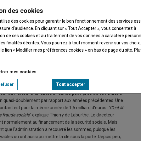
on des cookies
utilise des cookies pour garantir le bon fonctionnement des services ess
esure d’audience. En cliquant sur « Tout Accepter », vous consentez à
ation de ces cookies et au traitement de vos données à caractère person
es finalités décrites. Vous pourrez à tout moment revenir sur vos choix,
t le lien « Modifier mes préférences cookies » en bas de page du site.
Plu
lini, directrice du contrôle/LCTI de l'Urssaf Poitou-Charentes.
trer mes cookies
refuser
Tout accepter
saf du Poitou-Charentes a réalisé pour près de 13
millions
 un quasi-doublement par rapport aux années précédentes. Une
ontant est pour la même année de 1,5 milliard d'euros.
"C'est lié
te fraude sociale
" explique Thierry de Laburthe. Le directeur
ent normalement au financement de la sécurité sociale. Mais
nt que l'administration a recouvré les sommes, puisque les
vables ou ont aussi pu mettre la clé sous la porte. Depuis peu,