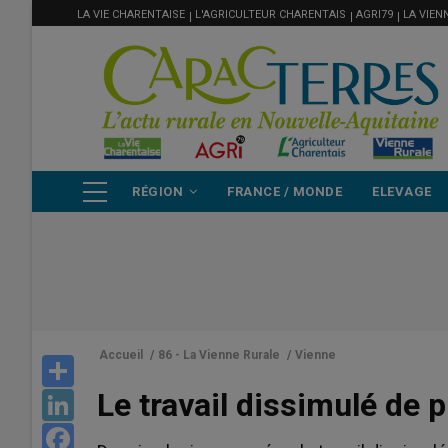
MENU
Aller
LA VIE CHARENTAISE
L'AGRICULTEUR CHARENTAIS
AGRI79
LA VIEN
FILIÈRE
au
contenu
principal
NAVIGATION
RÉGION
FRANCE / MONDE
ELEVAGE
PRINCIPALE
Accueil
/
86 - La Vienne Rurale
/
Vienne
Share
Le travail dissimulé de p
LinkedIn
Facebook