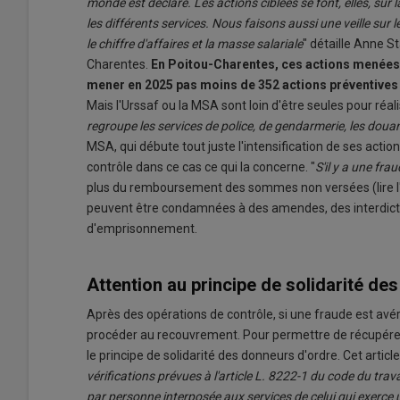
monde est déclaré. Les actions ciblées se font, elles, s
les différents services. Nous faisons aussi une veille su
le chiffre d'affaires et la masse salariale
" détaille Anne St
Charentes.
En Poitou-Charentes, ces actions menées p
mener en 2025 pas moins de 352 actions préventives e
Mais l'Urssaf ou la MSA sont loin d'être seules pour réali
regroupe les services de police, de gendarmerie, les douane
MSA, qui débute tout juste l'intensification de ses actio
contrôle dans ce cas ce qui la concerne. "
S'il y a une fra
plus du remboursement des sommes non versées (lire l'
peuvent être condamnées à des amendes, des interdictio
d'emprisonnement.
Attention au principe de solidarité de
Après des opérations de contrôle, si une fraude est avér
procéder au recouvrement. Pour permettre de récupérer p
le principe de solidarité des donneurs d'ordre. Cet article
vérifications prévues à l'article L. 8222-1 du code du tr
par personne interposée aux services de celui qui exerce u