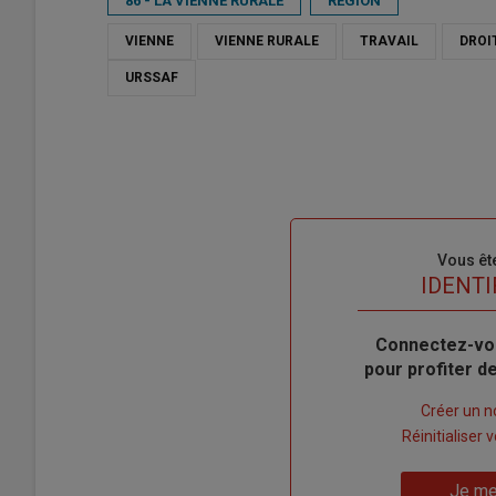
86 - LA VIENNE RURALE
RÉGION
VIENNE
VIENNE RURALE
TRAVAIL
DROI
URSSAF
Sous-
Vous êt
titre
TITRE
IDENTI
Body
Connectez-vo
pour profiter 
Lien
Créer un 
"Créer
Lien
Réinitialiser
un
"Réinitialiser
Lien
nouveau
votre
Je me