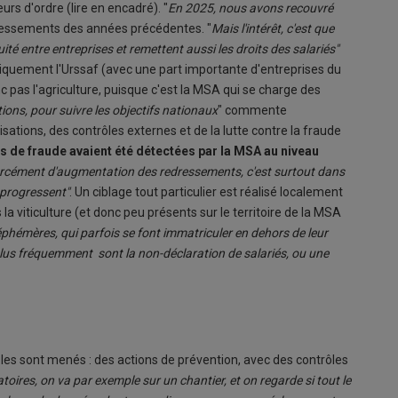
urs d'ordre (lire en encadré). "
En 2025, nous avons recouvré
ressements des années précédentes. "
Mais l'intérêt, c'est que
ité entre entreprises et remettent aussi les droits des salariés"
niquement l'Urssaf (avec une part importante d'entreprises du
c pas l'agriculture, puisque c'est la MSA qui se charge des
ions, pour suivre les objectifs nationaux
" commente
tions, des contrôles externes et de la lutte contre la fraude
os de fraude avaient été détectées par la MSA au niveau
orcément d'augmentation des redressements, c'est surtout dans
s progressent"
. Un ciblage tout particulier est réalisé localement
la viticulture (et donc peu présents sur le territoire de la MSA
éphémères, qui parfois se font immatriculer en dehors de leur
 plus fréquemment sont la non-déclaration de salariés, ou une
les sont menés : des actions de prévention, avec des contrôles
toires, on va par exemple sur un chantier, et on regarde si tout le