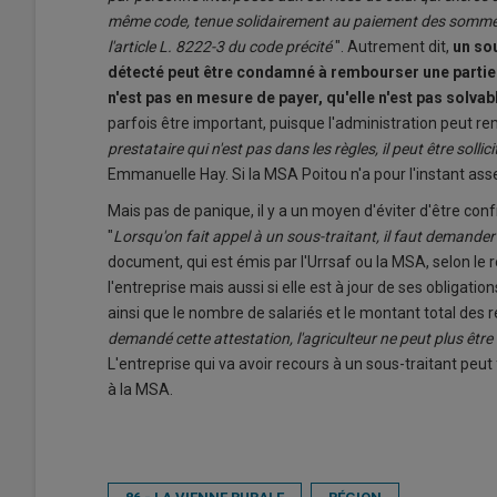
même code, tenue solidairement au paiement des sommes
l'article L. 8222-3 du code précité
". Autrement dit,
un sou
détecté peut être condamné à rembourser une partie 
n'est pas en mesure de payer, qu'elle n'est pas solvabl
parfois être important, puisque l'administration peut re
prestataire qui n'est pas dans les règles, il peut être so
Emmanuelle Hay. Si la MSA Poitou n'a pour l'instant assez
Mais pas de panique, il y a un moyen d'éviter d'être con
"
Lorsqu'on fait appel à un sous-traitant, il faut demander
document, qui est émis par l'Urrsaf ou la MSA, selon le r
l'entreprise mais aussi si elle est à jour de ses obligation
ainsi que le nombre de salariés et le montant total des
demandé cette attestation, l'agriculteur ne peut plus êtr
L'entreprise qui va avoir recours à un sous-traitant peut
à la MSA.