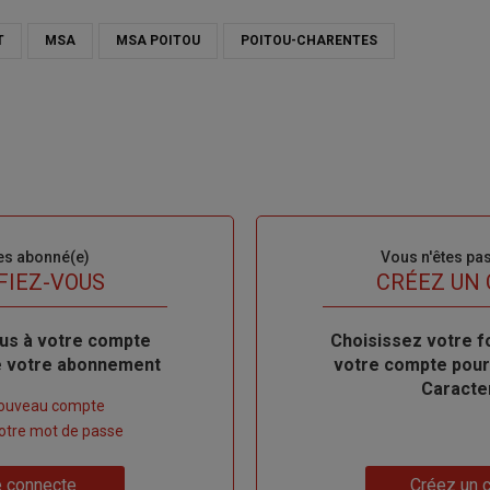
T
MSA
MSA POITOU
POITOU-CHARENTES
es abonné(e)
Sous-
Vous n'êtes pa
titre
FIEZ-VOUS
TITRE
CRÉEZ UN
us à votre compte
Body
Choisissez votre f
de votre abonnement
votre compte pour
Caracte
nouveau compte
 votre mot de passe
Lien
 connecte
Créez un 