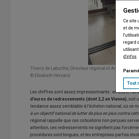
Gesti
Ce site 
et de m
l’utilis
regard d
utilisan
d'infos
Thierry de Laburthe, Directeur régional et Anne Stanghel
Paramé
© Elisabeth Hersand
Tout 
Les chiffres sont assez impressionnants : en 2025, l'
Urs
d'euros de redressements (dont 2,2 en Vienne)
, soit
tendance assez semblable à l'échelon national, où ce m
à un objectif national de lutter de plus en plus contre cet
régional rappelle que ces cotisations non perçues serv
attention, ces redressements ne signifient pas forcéme
procédures sont longues, et les entreprises parfois insol