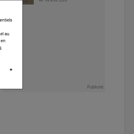
04 août 2026
entiels
nel au
 en
s
Publicité