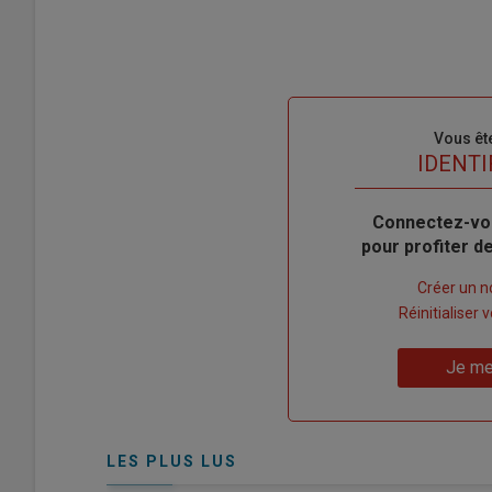
Sous-
Vous êt
titre
TITRE
IDENTI
Body
Connectez-vo
pour profiter 
Lien
Créer un 
"Créer
Lien
Réinitialiser
un
"Réinitialiser
Lien
nouveau
votre
Je me
"Je
compte"
mot
me
de
connecte"
passe"
LES PLUS LUS