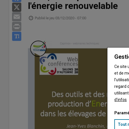
l'énergie renouvelable
X
Email
Publié le
jeu 03/12/2020 - 07:00
Print
Gesti
Ce site 
et de m
l’utilis
regard d
utilisan
d'infos
Paramé
Tout 