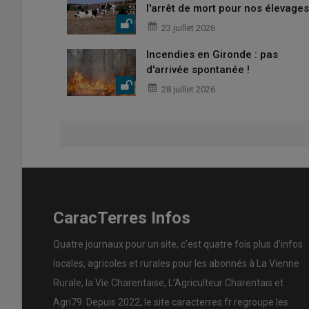
l'arrêt de mort pour nos élevages
23 juillet 2026
Incendies en Gironde : pas
d'arrivée spontanée !
28 juillet 2026
CaracTerres Infos
Quatre journaux pour un site, c’est quatre fois plus d’infos
locales, agricoles et rurales pour les abonnés à La Vienne
Rurale, la Vie Charentaise, L’Agriculteur Charentais et
Agri79. Depuis 2022, le site caracterres.fr regroupe les