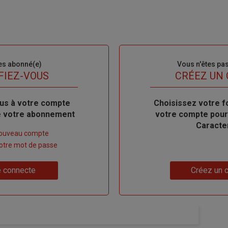
es abonné(e)
Sous-
Vous n'êtes pa
titre
FIEZ-VOUS
TITRE
CRÉEZ UN
us à votre compte
Body
Choisissez votre f
de votre abonnement
votre compte pour
Caracte
nouveau compte
 votre mot de passe
Lien
 connecte
Créez un 