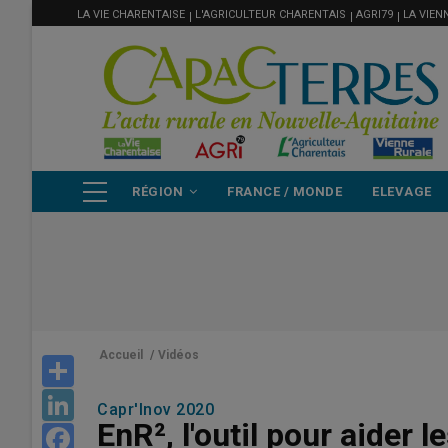
MENU
Aller
LA VIE CHARENTAISE
L'AGRICULTEUR CHARENTAIS
AGRI79
LA VIEN
FILIÈRE
au
contenu
principal
NAVIGATION
RÉGION
FRANCE / MONDE
ELEVAGE
PRINCIPALE
Accueil
/
Vidéos
Share
LinkedIn
Capr'Inov 2020
EnR², l'outil pour aider 
Facebook