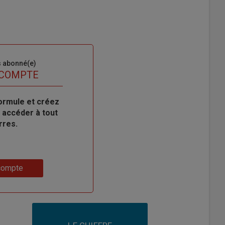
s abonné(e)
 COMPTE
ormule et créez
 accéder à tout
rres.
compte