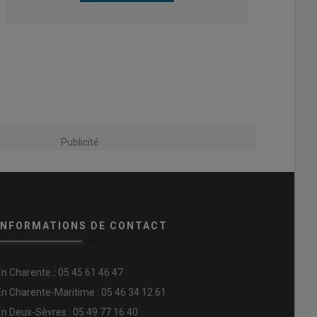
Publicité
INFORMATIONS DE CONTACT
En
Charente
:
05 45 61 46 47
En Charente-Maritime : 05 46 34 12 61
En Deux-Sèvres : 05 49 77 16 40