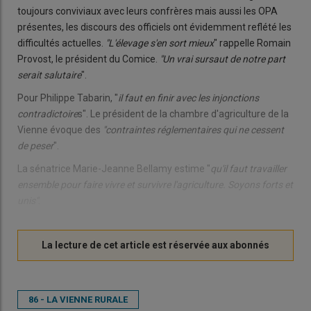
toujours conviviaux avec leurs confrères mais aussi les OPA
présentes, les discours des officiels ont évidemment reflété les
difficultés actuelles.
"L'élevage s'en sort mieux
" rappelle Romain
Provost, le président du Comice.
"Un vrai sursaut de notre part
serait salutaire
".
Pour Philippe Tabarin, "
il faut en finir avec les injonctions
contradictoire
s". Le président de la chambre d'agriculture de la
Vienne évoque des
"contraintes réglementaires qui ne cessent
de peser
".
La sénatrice Marie-Jeanne Bellamy estime "
qu'il faut travailler
ensemble pour faire vivre et survivre l'agriculture. Soyons forts et
unis"
.
86 - LA VIENNE RURALE