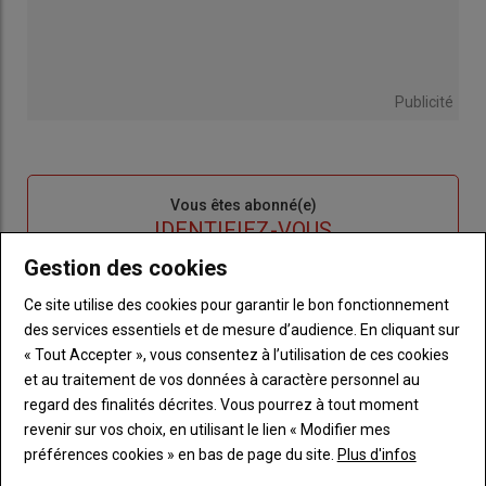
Publicité
Sous-
Vous êtes abonné(e)
titre
TITRE
IDENTIFIEZ-VOUS
Gestion des cookies
Body
Connectez-vous à votre compte pour profiter
Ce site utilise des cookies pour garantir le bon fonctionnement
de votre abonnement
des services essentiels et de mesure d’audience. En cliquant sur
Lien
Créer un nouveau compte
« Tout Accepter », vous consentez à l’utilisation de ces cookies
"Créer
Lien
Réinitialiser votre mot de passe
et au traitement de vos données à caractère personnel au
un
"Réinitialiser
regard des finalités décrites. Vous pourrez à tout moment
Lien
nouveau
votre
revenir sur vos choix, en utilisant le lien « Modifier mes
Je me connecte
"Je
compte"
mot
préférences cookies » en bas de page du site.
Plus d'infos
me
de