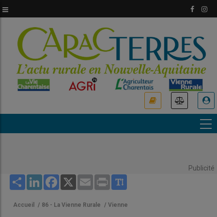
Aller
au
contenu
principal
USER
ACCOUNT
MENU
Publicité
Share
LinkedIn
Facebook
X
Email
Print
Accueil
/
86 - La Vienne Rurale
/
Vienne